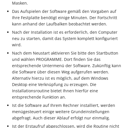
Unterstützung für iCal- 
Masken.
LCD-Kundendisplay für
vCalendar-Dateien
Das Aufspielen der Software gemäß den Vorgaben auf
Kassensysteme
Grundpreis-Einheiten üb
Ihre Festplatte benötigt einige Minuten. Der Fortschritt
Export und Import
Individuelle Schaubilder
kann anhand der Laufbalken beobachtet werden.
anpassen
Nullbeleg ausdrucken
Nach der Installation ist es erforderlich, den Computer
Navigationslinks
neu zu starten, damit das System komplett konfiguriert
Auftragsnummern in
wird.
Kasse
Hyperlink-Unterstützung
Nach dem Neustart aktivieren Sie bitte den Startbutton
in Übersichten und in
und wählen PROGRAMME. Dort finden Sie das
Gestalten von
Detail-Ansichten
entsprechende Untermenü der Software. Zukünftig kann
Kassenbelegen
die Software über diesen Weg aufgerufen werden.
Übersichten: Drag & Dro
Alternativ hierzu ist es möglich, auf dem Windows
Kassenprüfung TSE
Unterstützung für vCard
Desktop eine Verknüpfung zu erzeugen. Die
Installationsroutine bietet Ihnen hierfür eine
Verschiedene
entsprechende Funktion an.
Bereinigungsassistent -
Auswertungen -
Archiv-Mandant
Ist die Software auf Ihrem Rechner installiert, werden
verschiedene Werte
menügesteuert einige weitere Grundeinstellungen
abgefragt. Auch dieser Ablauf erfolgt nur einmalig.
Datenerfassung vor dem
Programmstart
Ist der Erstaufruf abgeschlossen, wird die Routine nicht