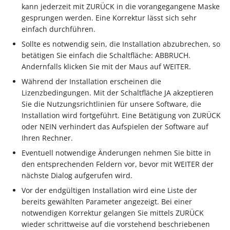
Buchungssatzerstellung in
Artikelvarianten: Artikel
GPSR -
kann jederzeit mit ZURÜCK in die vorangegangene Maske
der Kasse
in unterschiedlichen
Beitragsnachweise erneu
Mini-one-stop-shop
gesprungen werden. Eine Korrektur lässt sich sehr
Ausführungen
einfach durchführen.
übertragen
Skontovorgaben
eBay-
Kundenreferenz im
Sollte es notwendig sein, die Installation abzubrechen, so
Streckengeschäft
GKV-Monatsmeldung
Fahrzeugverwendungslis
Zahlungsverkehr
betätigen Sie einfach die Schaltfläche: ABBRUCH.
Andernfalls klicken Sie mit der Maus auf WEITER.
Funktionen im
Kassenbondruck
Frachtgruppen-
Sofortmeldungen
eBay-Produktkatalog
IST-Versteuerung in
Während der Installation erscheinen die
Unterstützung allgemein
nutzen
Österreich
Lizenzbedingungen. Mit der Schaltfläche JA akzeptieren
Sie die Nutzungsrichtlinien für unsere Software, die
Regeln
Betriebsaufgabe
Installation wird fortgeführt. Eine Betätigung von ZURÜCK
Freie Datenbank-
(Insolvenzverfahren)
Eigene Abläufe definiere
oder NEIN verhindert das Aufspielen der Software auf
Tabellen
Kassenstand prüfen
Ihren Rechner.
(Vorgang)
Firmenwagen-Rechner
Erfassungsvorlagen
Eventuell notwendige Änderungen nehmen Sie bitte in
Verschiedene
den entsprechenden Feldern vor, bevor mit WEITER der
Auswertungen -
Österreich:
Gestaltung von
nächste Dialog aufgerufen wird.
Verschiedene Werte
Registrierkassenpflicht
Eingabemasken
Vor der endgültigen Installation wird eine Liste der
und
bereits gewählten Parameter angezeigt. Bei einer
Registrierkassensicherheitsverordnung
Differenzbesteuerung n
Kellnerschloss
notwendigen Korrektur gelangen Sie mittels ZURÜCK
(RKSV)
§ 25a Umsatzsteuergese
wieder schrittweise auf die vorstehend beschriebenen
(D)