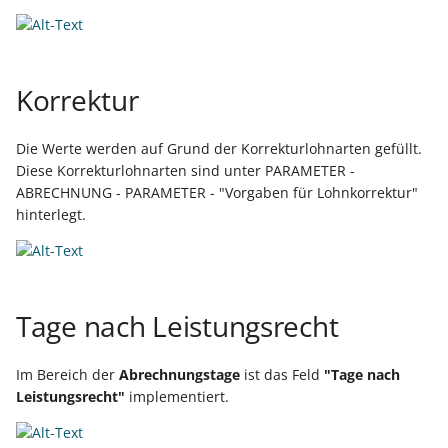
Buchungssatzerstellung in
Artikelvarianten: Artikel
GPSR -
der Kasse
in unterschiedlichen
Beitragsnachweise erneut
Mini-one-stop-shop
Ausführungen
übertragen
Skontovorgaben
eBay-
Kundenreferenz im
Korrektur
Streckengeschäft
GKV-Monatsmeldung
Fahrzeugverwendungslis
Zahlungsverkehr
Funktionen im
Die Werte werden auf Grund der Korrekturlohnarten gefüllt.
Kassenbondruck
Frachtgruppen-
Sofortmeldungen
eBay-Produktkatalog
IST-Versteuerung in
Diese Korrekturlohnarten sind unter PARAMETER -
Unterstützung allgemein
nutzen
Österreich
ABRECHNUNG - PARAMETER - "Vorgaben für Lohnkorrektur"
Regeln
Betriebsaufgabe
hinterlegt.
Freie Datenbank-
(Insolvenzverfahren)
Eigene Abläufe definiere
Tabellen
Kassenstand prüfen
(Vorgang)
Firmenwagen-Rechner
Erfassungsvorlagen
Verschiedene
Tage nach Leistungsrecht
Auswertungen -
Österreich:
Gestaltung von
Verschiedene Werte
Registrierkassenpflicht
Eingabemasken
und
Im Bereich der
Abrechnungstage
ist das Feld
"Tage nach
Leistungsrecht"
implementiert.
Registrierkassensicherheitsverordnung
Differenzbesteuerung n
Kellnerschloss
(RKSV)
§ 25a Umsatzsteuergese
(D)