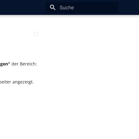
Suche wird initialisiert
agen"
der Bereich:
eiter angezeigt.