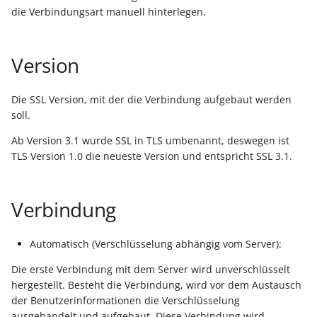
Berechtigung zum
ausführen
Buchungssatzerstellung in
Artikelvarianten: Artikel
GPSR -
Regeln
die Verbindungsart manuell hinterlegen.
Einsehen
der Kasse
in unterschiedlichen
Beitragsnachweise erneu
Mini-one-stop-shop
Vorgangsumsatz
Globale Einstellungen
Regel-Anweisungsart: Fü
Ausführungen
übertragen
nachbuchen
Lager: Berechtigung
das Einfügen von
Skontovorgaben
eBay-
Version
Kundenreferenz im
Regeln (Sonstige/
"Seriennummer einbuchen
Artikelanlagen
Streckengeschäft
GKV-Monatsmeldung
Fahrzeugverwendungslis
Zahlungsverkehr
Einzugstellen
Mandantenregeln)
- ändern" für den
Funktionen im
Die SSL Version, mit der die Verbindung aufgebaut werden
Lagerzugang
Regel-Anweisungsart:
Kassenbondruck
Frachtgruppen-
Sofortmeldungen
eBay-Produktkatalog
IST-Versteuerung in
Freie Datenbanktabellen
Zertifikatsverwaltung
soll.
Position kopieren
Unterstützung allgemein
nutzen
Österreich
Ab Version 3.1 wurde SSL in TLS umbenannt, deswegen ist
Gruppenberechtigungen
Regeln
Betriebsaufgabe
Plattformen
Bezeichner für
TLS Version 1.0 die neueste Version und entspricht SSL 3.1.
für Selektionsfelder
Regel-Anweisungsart: HT
Freie Datenbank-
(Insolvenzverfahren)
Eigene Abläufe definieren
Berechtigungsgruppen
Befehl senden
Tabellen
Kassenstand prüfen
Benutzer darf Kennwort
(Vorgang)
Firmenwagen-Rechner
Erfassungsvorlagen
Parameter für das Ereign
Verbindung
selbst ändern
Regel-Anweisungsart:
Verschiedene
Protokoll
Interne E-Mail senden
Auswertungen -
Österreich:
Gestaltung von
Automatisch (Verschlüsselung abhängig vom Server):
OP Saldo und
Verschiedene Werte
Registrierkassenpflicht
Eingabemasken
Rohstoffkurse
Gesamtbeträge
Regel-Anweisungsart
und
Die erste Verbindung mit dem Server wird unverschlüsselt
ausblenden
Datensatz immer neu
Registrierkassensicherheitsverordnung
Differenzbesteuerung n
Kellnerschloss
hergestellt. Besteht die Verbindung, wird vor dem Austausch
erstellen / ändern / lösc
(RKSV)
§ 25a Umsatzsteuergese
der Benutzerinformationen die Verschlüsselung
Wohnort der Benutzer
(D)
ausgehandelt und aufgebaut. Diese Verbindung wird