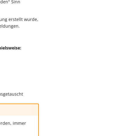
nden" Sinn
ng erstellt wurde,
Meldungen.
ielsweise:
usgetauscht
erden, immer