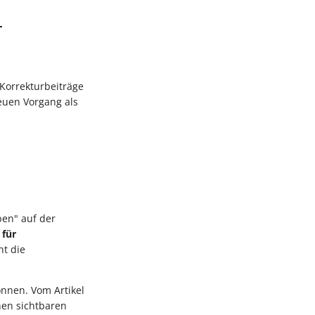
-
 Korrekturbeiträge
neuen Vorgang als
ben" auf der
 für
ht die
önnen. Vom Artikel
inen sichtbaren