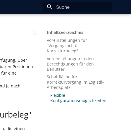
Suche wird initialisiert
Inhaltsverzeichnis
Voreinstellungen für
"Vorgangsart für
Korrekturbeleg"
Voreinstellungen in den
erfügung. Über
Berechtigungen für den
erbaren Positionen
Benutzer
 für eine
Schaltfläche für
Korrekturvorgang im Logistik-
nd je nach
Arbeitsplatz
Flexible
Konfigurationsmöglichkeiten
turbeleg"
en, die einen