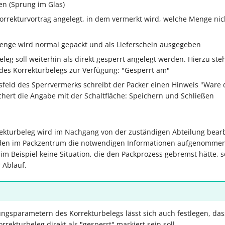
en (Sprung im Glas)
orrekturvortrag angelegt, in dem vermerkt wird, welche Menge nic
enge wird normal gepackt und als Lieferschein ausgegeben
eleg soll weiterhin als direkt gesperrt angelegt werden. Hierzu st
des Korrekturbelegs zur Verfügung: "Gesperrt am"
sfeld des Sperrvermerks schreibt der Packer einen Hinweis "Ware 
chert die Angabe mit der Schaltfläche: Speichern und Schließen
ekturbeleg wird im Nachgang von der zuständigen Abteilung bearb
en im Packzentrum die notwendigen Informationen aufgenommen
im Beispiel keine Situation, die den Packprozess gebremst hätte, 
 Ablauf.
ngsparametern des Korrekturbelegs lässt sich auch festlegen, das
rrekturbeleg direkt als "gesperrt" markiert sein soll