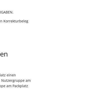
ORGABEN.
en Korrekturbeleg
den
latz einen
ie Nutzergruppe am
uppe am Packplatz