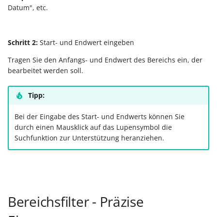
Datum", etc.
Prüfroutine für "Regeln f
Export nach Ablauf der
Positionen"
Mietversion
Schritt 2:
Start- und Endwert eingeben
Regeln für
Tragen Sie den Anfangs- und Endwert des Bereichs ein, der
Zahlungsverkehreingang
bearbeitet werden soll.
Beispiele für Regeln
Tipp:
Regeln für Plattformen (E
Bei der Eingabe des Start- und Endwerts können Sie
Commerce-Bereich)
durch einen Mausklick auf das Lupensymbol die
Suchfunktion zur Unterstützung heranziehen.
Regeln für Logistik-
Arbeitsplatz (Logistik &
Versand)
Bereichsfilter - Präzise