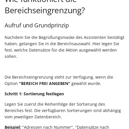
Unterstützung für iCal- und
Regel-Anweisungsart:
LCD-Kundendisplay für
Bereichseingrenzung?
vCalendar-Dateien
Feldzuweisungen
Kassensysteme
Grundpreis-Einheiten üb
Export und Import
Individuelle Schaubilder
Aufruf und Grundprinzip
Regel-Anweisungsart:
anpassen
Nullbeleg ausdrucken
Diagnose-Eintrag im
Navigationslinks
Nachdem Sie die Begrüßungsmaske des Assistenten bestätigt
Ereignis-Protokoll erzeu
Auftragsnummern in
haben, gelangen Sie in die Bereichsauswahl. Hier legen Sie
Kasse
Hyperlink-Unterstützung
fest, welche Datensätze für die Aktion ausgewählt werden
Mandantenregel:
sollen.
in Übersichten und in
Sofortnachricht bei
Gestalten von
Detail-Ansichten
Tageswechsel
Kassenbelegen
Die Bereichseingrenzung steht zur Verfügung, wenn die
Übersichten: Drag & Drop -
Warengruppensummen 
Option
"BEREICH FREI ANGEBEN"
gewählt wurde.
Kassenprüfung TSE
Unterstützung für vCards
der Positionserfassung 
Schritt 1: Sortierung festlegen
beim Wandeln
Verschiedene
Bereinigungsassistent -
Legen Sie zuerst die Reihenfolge der Sortierung des
Auswertungen -
Archiv-Mandant
Bereiches fest. Die verfügbaren Sortierungen sind abhängig
Datenprüfung über Rege
verschiedene Werte
vom jeweiligen Datenbereich.
definierbar - Bereichs-
Datenerfassung vor dem
Aktionen
Programmstart
Beispiel:
"Adressen nach Nummer", "Datensätze nach