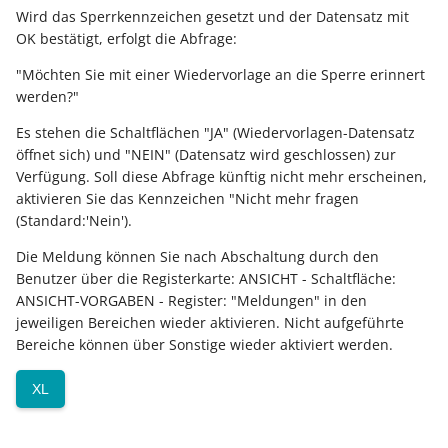
Wird das Sperrkennzeichen gesetzt und der Datensatz mit
Prüfroutine für "Regeln f
OK bestätigt, erfolgt die Abfrage:
Export nach Ablauf der
Positionen"
Mietversion
"Möchten Sie mit einer Wiedervorlage an die Sperre erinnert
werden?"
Regeln für
Zahlungsverkehreingang
Es stehen die Schaltflächen "JA" (Wiedervorlagen-Datensatz
öffnet sich) und "NEIN" (Datensatz wird geschlossen) zur
Verfügung. Soll diese Abfrage künftig nicht mehr erscheinen,
Beispiele für Regeln
aktivieren Sie das Kennzeichen "Nicht mehr fragen
(Standard:'Nein').
Regeln für Plattformen (E
Commerce-Bereich)
Die Meldung können Sie nach Abschaltung durch den
Benutzer über die Registerkarte: ANSICHT - Schaltfläche:
ANSICHT-VORGABEN - Register: "Meldungen" in den
Regeln für Logistik-
jeweiligen Bereichen wieder aktivieren. Nicht aufgeführte
Arbeitsplatz (Logistik &
Bereiche können über Sonstige wieder aktiviert werden.
Versand)
XL