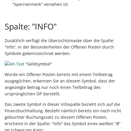
ausführen
Buchungssatzerstellung in
Artikelvarianten: Artikel
Unterstützung für
GPSR -
Regeln
"Sperrvermerk" versehen ist
der Kasse
in unterschiedlichen
Rücklastschriften
Beitragsnachweise erneu
Mini-one-stop-shop
Globale Einstellungen
Regel-Anweisungsart: Fü
Ausführungen
übertragen
das Einfügen von
Spalte: "INFO"
Skontovorgaben
eBay-
Kundenreferenz im
Regeln (Sonstige/
Artikelanlagen
Streckengeschäft
GKV-Monatsmeldung
Fahrzeugverwendungslis
Zahlungsverkehr
Mandantenregeln)
Funktionen im
Zusätzlich verfügt die Übersichtsmaske über die Spalte:
Regel-Anweisungsart:
Kassenbondruck
Frachtgruppen-
Sofortmeldungen
eBay-Produktkatalog
IST-Versteuerung in
Zertifikatsverwaltung
"Info“, in der Besonderheiten der Offenen Posten durch
Position kopieren
Unterstützung allgemein
nutzen
Österreich
Symbole gekennzeichnet werden.
Regeln
Betriebsaufgabe
Bezeichner für
"Geldsymbol"
Regel-Anweisungsart: HT
Freie Datenbank-
(Insolvenzverfahren)
Eigene Abläufe definieren
Berechtigungsgruppen
Befehl senden
Tabellen
Kassenstand prüfen
Wurde ein Offener Posten bereits mit einem Teilbetrag
ausgeglichen, erkennen Sie an diesem Symbol, dass der
(Vorgang)
Firmenwagen-Rechner
Erfassungsvorlagen
Parameter für das Ereign
angezeigte Betrag nur noch einen Teilbetrag des
Regel-Anweisungsart:
Verschiedene
Protokoll
ursprünglichen OP darstellt.
Interne E-Mail senden
Auswertungen -
Österreich:
Gestaltung von
Verschiedene Werte
Registrierkassenpflicht
Eingabemasken
Rohstoffkurse
Das zweite Symbol in dieser Infospalte bezieht sich auf die
Regel-Anweisungsart
und
Finanzbuchhaltung. Besteht nämlich bereits ein noch nicht
Datensatz immer neu
Registrierkassensicherheitsverordnung
Differenzbesteuerung n
gebuchter Buchungssatz zu diesem Offenen Posten,
Kellnerschloss
erstellen / ändern / lösc
(RKSV)
§ 25a Umsatzsteuergese
erscheint in der Spalte: "Info“ das Symbol eines weißen "B“
im schwarzen Kreis:
(D)