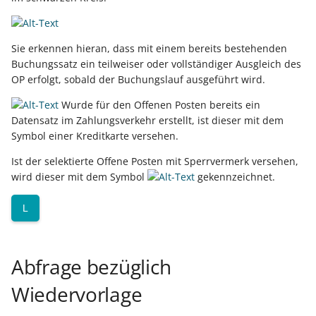
Unterstützung für iCal- und
Regel-Anweisungsart:
LCD-Kundendisplay für
vCalendar-Dateien
Feldzuweisungen
Kassensysteme
Grundpreis-Einheiten üb
Sie erkennen hieran, dass mit einem bereits bestehenden
Export und Import
Individuelle Schaubilder
Buchungssatz ein teilweiser oder vollständiger Ausgleich des
Regel-Anweisungsart:
anpassen
Nullbeleg ausdrucken
OP erfolgt, sobald der Buchungslauf ausgeführt wird.
Diagnose-Eintrag im
Navigationslinks
Ereignis-Protokoll erzeu
Auftragsnummern in
Wurde für den Offenen Posten bereits ein
Kasse
Datensatz im Zahlungsverkehr erstellt, ist dieser mit dem
Hyperlink-Unterstützung
Mandantenregel:
Symbol einer Kreditkarte versehen.
in Übersichten und in
Sofortnachricht bei
Gestalten von
Detail-Ansichten
Ist der selektierte Offene Posten mit Sperrvermerk versehen,
Tageswechsel
Kassenbelegen
wird dieser mit dem Symbol
gekennzeichnet.
Übersichten: Drag & Drop -
Warengruppensummen 
Kassenprüfung TSE
Unterstützung für vCards
L
der Positionserfassung 
beim Wandeln
Verschiedene
Bereinigungsassistent -
Auswertungen -
Archiv-Mandant
Abfrage bezüglich
Datenprüfung über Rege
verschiedene Werte
Wiedervorlage
definierbar - Bereichs-
Datenerfassung vor dem
Aktionen
Programmstart