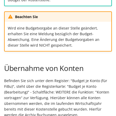
ausführen
Buchungssatzerstellung in
Artikelvarianten: Artikel
GPSR -
Regeln
der Kasse
in unterschiedlichen
Beitragsnachweise erneu
Mini-one-stop-shop
Globale Einstellungen
Regel-Anweisungsart: Fü
Ausführungen
übertragen
Beachten Sie
das Einfügen von
Skontovorgaben
eBay-
Kundenreferenz im
Regeln (Sonstige/
Artikelanlagen
Streckengeschäft
GKV-Monatsmeldung
Fahrzeugverwendungslis
Zahlungsverkehr
Wird eine Budgetvorgabe an dieser Stelle geändert,
Mandantenregeln)
erhalten Sie eine Meldung bezüglich der Budget-
Funktionen im
Abweichung. Eine Änderung der Budgetvorgaben an
Regel-Anweisungsart:
Kassenbondruck
Frachtgruppen-
Sofortmeldungen
eBay-Produktkatalog
IST-Versteuerung in
Zertifikatsverwaltung
dieser Stelle wird NICHT gespeichert.
Position kopieren
Unterstützung allgemein
nutzen
Österreich
Regeln
Betriebsaufgabe
Bezeichner für
Regel-Anweisungsart: HT
Freie Datenbank-
(Insolvenzverfahren)
Eigene Abläufe definieren
Berechtigungsgruppen
Befehl senden
Tabellen
Kassenstand prüfen
Übernahme von Konten
(Vorgang)
Firmenwagen-Rechner
Erfassungsvorlagen
Parameter für das Ereign
Regel-Anweisungsart:
Verschiedene
Protokoll
Befinden Sie sich unter dem Register: "Budget je Konto (für
Interne E-Mail senden
Auswertungen -
Österreich:
Gestaltung von
FiBu)", steht über die Registerkarte: "Budget je Konto
Verschiedene Werte
Registrierkassenpflicht
Eingabemasken
Rohstoffkurse
(Bearbeitung)" - Schaltfläche: WEITERE die Funktion: "Konten
Regel-Anweisungsart
und
vortragen“ zur Verfügung. Hierüber können alle Konten
Datensatz immer neu
Registrierkassensicherheitsverordnung
Differenzbesteuerung n
übernommen werden, die im laufenden Wirtschaftsjahr
Kellnerschloss
erstellen / ändern / lösc
bereits mit dieser Kostenstelle gebucht wurden. Hierfür
(RKSV)
§ 25a Umsatzsteuergese
werden die Archiv Buchungen ausgelesen.
(D)