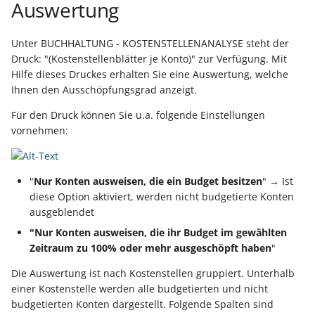
Auswertung
Prüfroutine für "Regeln f
Export nach Ablauf der
Positionen"
Unter BUCHHALTUNG - KOSTENSTELLENANALYSE steht der
Mietversion
Druck: "(Kostenstellenblätter je Konto)" zur Verfügung. Mit
Hilfe dieses Druckes erhalten Sie eine Auswertung, welche
Regeln für
Ihnen den Ausschöpfungsgrad anzeigt.
Zahlungsverkehreingang
Für den Druck können Sie u.a. folgende Einstellungen
Beispiele für Regeln
vornehmen:
Regeln für Plattformen (E
Commerce-Bereich)
"
Nur Konten ausweisen, die ein Budget besitzen
" → Ist
diese Option aktiviert, werden nicht budgetierte Konten
Regeln für Logistik-
ausgeblendet
Arbeitsplatz (Logistik &
"Nur Konten ausweisen, die ihr Budget im gewählten
Versand)
Zeitraum zu 100% oder mehr ausgeschöpft haben
"
Die Auswertung ist nach Kostenstellen gruppiert. Unterhalb
einer Kostenstelle werden alle budgetierten und nicht
budgetierten Konten dargestellt. Folgende Spalten sind