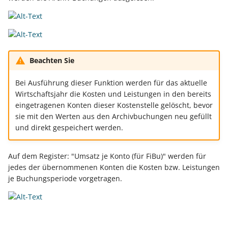
Unterstützung für iCal- und
Regel-Anweisungsart:
LCD-Kundendisplay für
vCalendar-Dateien
Feldzuweisungen
Kassensysteme
Grundpreis-Einheiten üb
Export und Import
Individuelle Schaubilder
Regel-Anweisungsart:
anpassen
Nullbeleg ausdrucken
Diagnose-Eintrag im
Beachten Sie
Navigationslinks
Ereignis-Protokoll erzeu
Auftragsnummern in
Bei Ausführung dieser Funktion werden für das aktuelle
Kasse
Hyperlink-Unterstützung
Wirtschaftsjahr die Kosten und Leistungen in den bereits
Mandantenregel:
in Übersichten und in
eingetragenen Konten dieser Kostenstelle gelöscht, bevor
Sofortnachricht bei
Gestalten von
Detail-Ansichten
sie mit den Werten aus den Archivbuchungen neu gefüllt
Tageswechsel
Kassenbelegen
und direkt gespeichert werden.
Übersichten: Drag & Drop -
Warengruppensummen 
Kassenprüfung TSE
Unterstützung für vCards
Auf dem Register: "Umsatz je Konto (für FiBu)" werden für
der Positionserfassung 
jedes der übernommenen Konten die Kosten bzw. Leistungen
beim Wandeln
Verschiedene
Bereinigungsassistent -
je Buchungsperiode vorgetragen.
Auswertungen -
Archiv-Mandant
Datenprüfung über Rege
verschiedene Werte
definierbar - Bereichs-
Datenerfassung vor dem
Aktionen
Programmstart