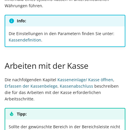
Materialbereitstellungsdatum
Steuerberater übermitte
Ware / Artikel
Lagerplatzverwaltung üb
DPD: Besonderheiten
erfassen
erfassen
Bestandsaufteilung
Performance-Leitfaden
Steuerabrechnung von
Währungen führen.
Drucken & Layouts
Kostenstellen
GraphQL Freie DB nutzen
Plattformartikel
zurücklegen (in
Vorgang
Rahmen- und
Leistungen nach § 13b
Sonntags-, Feiertags-
Materialbereitstellungsdatum
Einen Kontoauszug über
aktualisieren
kundenspezifisches
Abrufaufträge
GLS: Besonderheiten
UStG
und Nachtzuschläge
Cross-Selling (Shopware)
Projektverwaltung
Banking, Zahlungsverkeh
Info:
Kassenbücher
erfassen und zur Planung
GraphQL Bsp-Queries
das Online-Banking abru
Lager)
Inventur
& Wartung
verwenden
Zahlungsverkehreingang
Die Einstellungen in den Parametern finden Sie unter:
Servicevertrag
UPS: Besonderheiten
Tastatur Shortcuts
Betriebsdatensatz
Zusatzfelder / Custom Fi
Projektzeiterfassung
Mitarbeiter
Kassendefinition
.
GraphQL
Eine Zahlung über das
automatisieren
Zuordnung einer Positio
Inventur über Vorgang
Sets (Shopware)
Frühester Produktionsstart
Änderungsbenachr.
Online-Banking tätigen
zu einem Bestelleingang
Factoring-Text und
Amazon SFP in büro+
SendKeys-Anweisungen
Kurzarbeitergeld (KUG)
FAQ: Druckdesign /
Einzugsstellen
mittels ID
Übersicht: Assistenten-
Transaktionsnummer für
Regeln
nutzen
(Tastatur-Makros)
Hersteller (Shopware)
Exporte / Ausgabefilter /
Kritische Arbeitsgänge
GraphQL FAQ
Schemen und ihre Funkt
Vorgänge
Regeln
RV-BEA-Verfahren
Arbeiten mit der Kasse
Anlagen
Vorgangsposition vor de
Eingabeformular
V-LOG 6
Telefon-CD Anbindung
Suchschlagwörter
Produktionsarbeitsplatz
Ausgabe prüfen
Claude mit GraphQL
Erweiterte Protokollieru
UPS Worldship-
(Shopware)
ZUZA: Befreiung von
Finanzamt - ELStAM
Die nachfolgenden Kapitel
Kasseneinlage/ Kasse öffnen
,
verbinden (MCP)
für zu nutzenden Drucke
Anbindung
FAQ und
Click to Call statt
Zuzahlung in Hinblick auf
Erfassen der Kassenbelege
,
Kassenabschluss
beschreiben
Auftragsnummer bei
Fehlerbehebung
Telefonanbindung nutze
den Erhalt von
Mehrsprachigkeit
Grundpreis - Layoutfelde
die für das Arbeiten mit der Kasse erforderlichen
Vorgangserfassung prüf
ERP-Parametertabellen per
FAQ: Automatisierung
Verfallsdatum im
Rehabilitationsmaßnah
(Shopware)
Arbeitsschritte.
GraphQL auslesen
Lagerbestand
Webshop- und eBay-
Felderweiterungen
BEEG - Gesetz zum
EK-Preise übertragen
Tipp:
Partner-Apps
Zusätze/ Zubehör
Elterngeld und zur
(Shopware)
Elternzeit
Mobile Ansicht
Sollte der gewünschte Bereich in der Bereichsleiste nicht