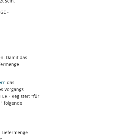
zt sein.
GE -
n. Damit das
efermenge
ern
das
es Vorgangs
R - Register: "für
n" folgende
e Liefermenge
t.