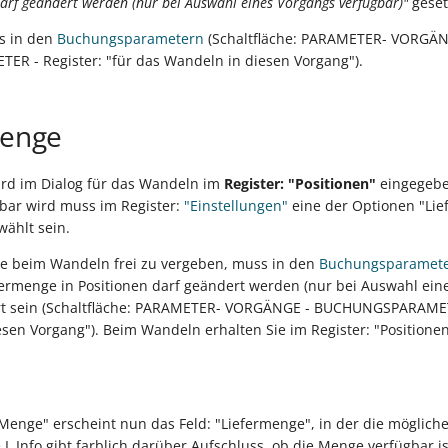
f geändert werden (nur bei Auswahl eines Vorgangs verfügbar)"
geset
es in den
Buchungsparametern
(Schaltfläche: PARAMETER- VORGÄN
 - Register: "für das Wandeln in diesen Vorgang").
menge
ird im Dialog für das Wandeln im
Register: "Positionen"
eingegebe
bar wird muss im Register:
"Einstellungen"
eine der Optionen "Li
wählt sein.
e beim Wandeln frei zu vergeben, muss in den
Buchungsparamet
ermenge in Positionen darf geändert werden (nur bei Auswahl ein
iert sein (Schaltfläche: PARAMETER- VORGÄNGE - BUCHUNGSPARAMETE
sen Vorgang"). Beim Wandeln erhalten Sie im Register: "Positione
enge" erscheint nun das Feld: "Liefermenge", in der die möglich
 L.Info gibt farblich darüber Aufschluss, ob die Menge verfügbar is