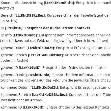
kt Kommunikationsrichtung
[LtzKkt
KomRicht]
: Entspricht Kommuni
 Kontakts
t Bereich
[LtzKktDBBkzBez]
: Kurzbezeichner der Tabelle (steht der
 im Archiv)
t ID
[LtzKktID]: Entspricht der ID des letzten Kontakts
 ID Info
[LtzKktIDInfo]
: Entspricht dem Informationsbezeichner des
t des Klickens auf das Feld, um die jeweilige Übersicht zu öffnen)
kt gehend Datum
[LtzKktGeDatZt]
: Entspricht Erfassungsdatum des 
t gehend Bereich
[LtzKktGeDBBkzBez]
: Kurzbezeichner der Tabelle
t oder im Archiv)
t gehend ID
[LtzKktGeID]
: Entspricht der ID des letzten Kontakts
t gehend ID Info
[LtzKktIDInfo]
: Entspricht dem Informationsbezeic
öglichkeit des Klickens auf das Feld, um die jeweilige Übersicht zu
kt kommend Datum
[LtzKktKoDatZt]
: Entspricht Erfassungsdatum d
kt kommend Bereich
[LtzKktKoDBBkzBez]
: Kurzbezeichner der Tabel
Übersicht oder im Archiv)
kt kommend ID
[LtzKktKoID]
: Entspricht der ID des letzten Kontakts