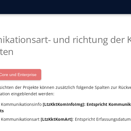
ationsart- und richtung der 
kten
Core und Enterprise
sichten der Projekte können zusätzlich folgende Spalten zur Rückv
tion eingeblendet werden:
kt Kommunikationsinfo
[LtzKktKomInfoImg]: Entspricht Kommunik
ts
kt Kommunikationsart
[LtzKkt
KomArt]
: Entspricht Erfassungsdatum