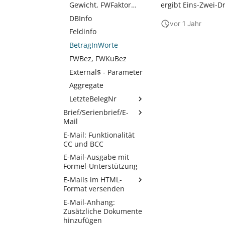
Gewicht, FWFaktor…
ergibt Eins-Zwei-Dr
ausblenden
DBInfo
Seitenzähler
vor 1 Jahr
zurücksetzen
Feldinfo
Animation für
BetragInWorte
Bildschirmvorschau
FWBez, FWKuBez
External$ - Parameter
Aggregate
LetzteBelegNr
Brief/Serienbrief/E-
Kennzeichen im
Mail
Druck zum Prüfen…
E-Mail: Funktionalität
Besonderheiten
Parameter BelegNr
CC und BCC
Serienbrief
in der Funktion
LetzteBelegNr
E-Mail-Ausgabe mit
Formel-Unterstützung
E-Mails im HTML-
Format versenden
E-Mail-Anhang:
E-Mails mithilfe des
Zusätzliche Dokumente
HTML-Editors
hinzufügen
gestalten