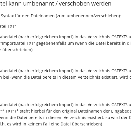
atei kann umbenannt / verschoben werden
de Syntax für den Dateinamen (zum umbenennen/verschieben):
atei.TXT“
gabedatei (nach erfolgreichem Import) in das Verzeichnis C:\TEXT\
"ImportDatei.TXT“ gegebenenfalls um (wenn die Datei bereits in d
se überschrieben)
gabedatei (nach erfolgreichem Import) in das Verzeichnis C:\TEXT\ 
bei (wenn die Datei bereits in diesem Verzeichnis existiert, wird 
gabedatei (nach erfolgreichem Import) in das Verzeichnis C:\TEXT\
"*.TXT“ (* steht hierbei für den original Dateinamen der Eingabeda
enn die Datei bereits in diesem Verzeichnis existiert, so wird der
, d.h. es wird in keinem Fall eine Datei überschrieben)