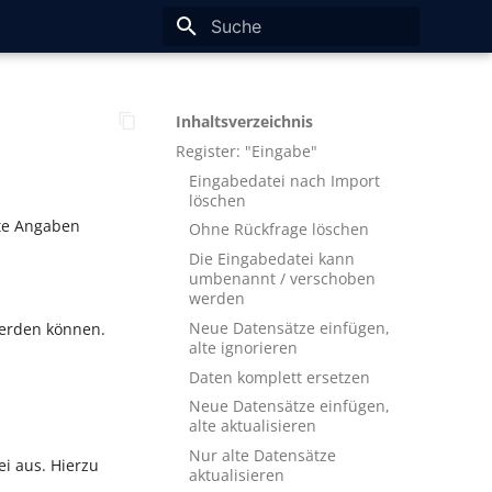
Suche wird initialisiert
Inhaltsverzeichnis
Register: "Eingabe"
Eingabedatei nach Import
löschen
gte Angaben
Ohne Rückfrage löschen
Die Eingabedatei kann
umbenannt / verschoben
werden
Neue Datensätze einfügen,
werden können.
alte ignorieren
Daten komplett ersetzen
Neue Datensätze einfügen,
alte aktualisieren
Nur alte Datensätze
i aus. Hierzu
aktualisieren