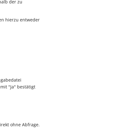
halb der zu
nnen hierzu entweder
ngabedatei
it "Ja" bestätigt
irekt ohne Abfrage.