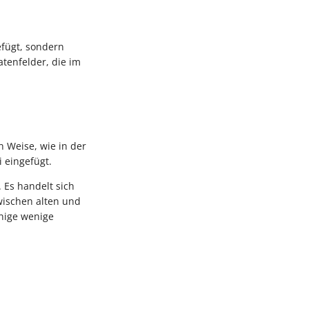
efügt, sondern
atenfelder, die im
n Weise, wie in der
 eingefügt.
 Es handelt sich
wischen alten und
nige wenige