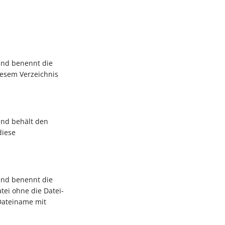
 und benennt die
iesem Verzeichnis
und behält den
diese
 und benennt die
tei ohne die Datei-
 Dateiname mit