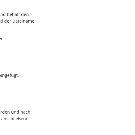
und behält den
ird der Dateiname
en
eingefügt.
werden und nach
d anschließend