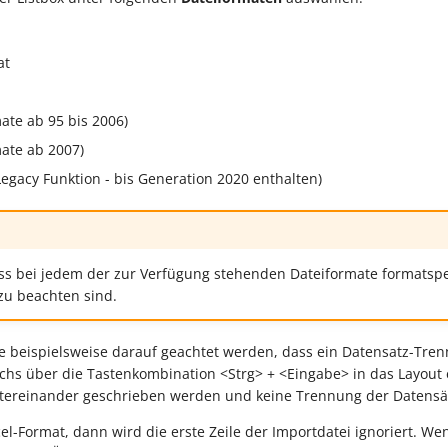
at
mate ab 95 bis 2006)
mate ab 2007)
egacy Funktion - bis Generation 2020 enthalten)
ss bei jedem der zur Verfügung stehenden Dateiformate formatspe
zu beachten sind.
te beispielsweise darauf geachtet werden, dass ein Datensatz-Tre
hs über die Tastenkombination <Strg> + <Eingabe> in das Layout 
ntereinander geschrieben werden und keine Trennung der Datensät
el-Format, dann wird die erste Zeile der Importdatei ignoriert. We