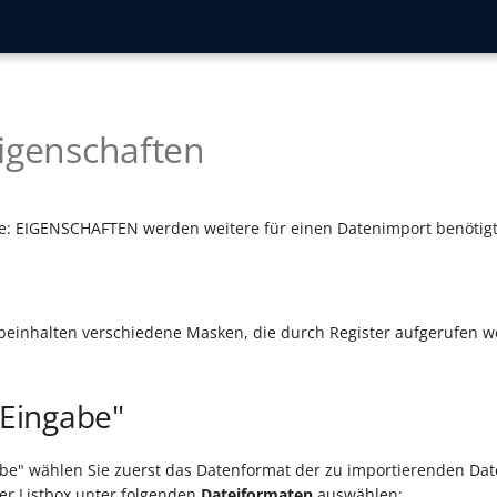
igenschaften
che: EIGENSCHAFTEN werden weitere für einen Datenimport benöti
 beinhalten verschiedene Masken, die durch Register aufgerufen 
"Eingabe"
abe" wählen Sie zuerst das Datenformat der zu importierenden Date
er Listbox unter folgenden
Dateiformaten
auswählen: