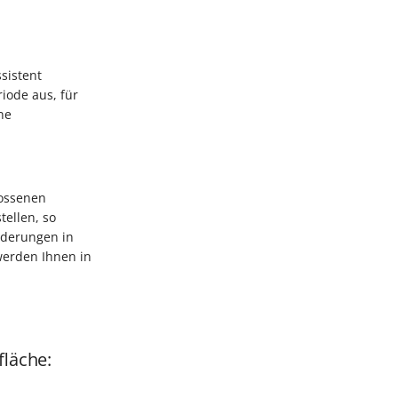
sistent
iode aus, für
ne
lossenen
ellen, so
nderungen in
werden Ihnen in
fläche: