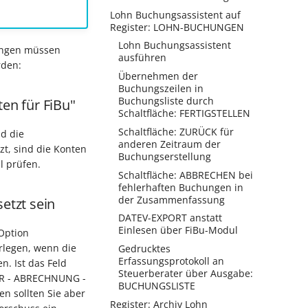
Lohn Buchungsassistent auf
Register: LOHN-BUCHUNGEN
Lohn Buchungsassistent
gungen müssen
ausführen
rden:
Übernehmen der
Buchungszeilen in
Buchungsliste durch
en für FiBu"
Schaltfläche: FERTIGSTELLEN
Schaltfläche: ZURÜCK für
d die
anderen Zeitraum der
t, sind die Konten
Buchungserstellung
l prüfen.
Schaltfläche: ABBRECHEN bei
fehlerhaften Buchungen in
der Zusammenfassung
etzt sein
DATEV-EXPORT anstatt
Einlesen über FiBu-Modul
Option
rlegen, wenn die
Gedrucktes
Erfassungsprotokoll an
. Ist das Feld
Steuerberater über Ausgabe:
ER - ABRECHNUNG -
BUCHUNGSLISTE
n sollten Sie aber
Register: Archiv Lohn