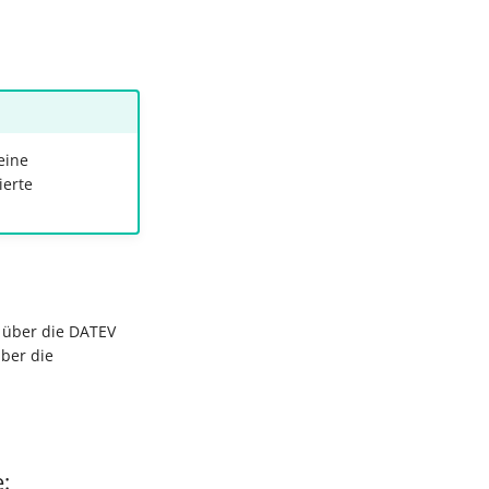
eine
ierte
n über die DATEV
über die
: