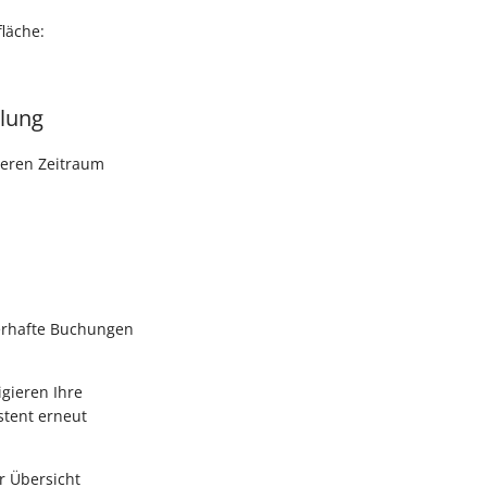
läche:
llung
deren Zeitraum
erhafte Buchungen
gieren Ihre
stent erneut
r Übersicht