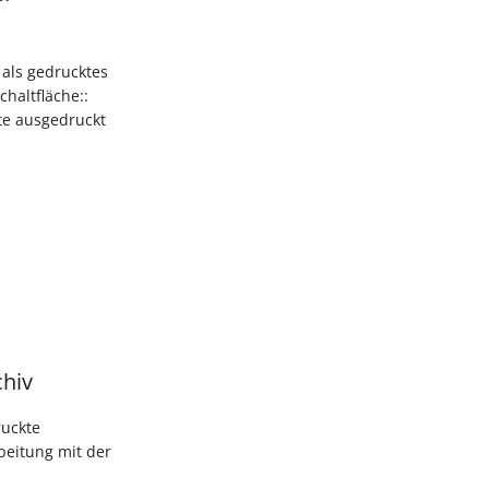
 als gedrucktes
haltfläche::
te ausgedruckt
chiv
ruckte
beitung mit der