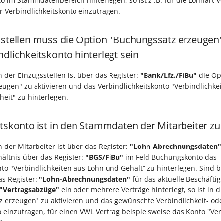
o im Stammdatenbereich hinterlegen, so ist z .B. für die Lohnart 
 Verbindlichkeitskonto einzutragen.
sstellen muss die Option "Buchungssatz erzeugen" 
dlichkeitskonto hinterlegt sein
der Einzugsstellen ist über das Register:
"Bank/Lfz./FiBu"
die Op
ugen" zu aktivieren und das Verbindlichkeitskonto "Verbindlichk
heit" zu hinterlegen.
itskonto ist in den Stammdaten der Mitarbeiter zu
der Mitarbeiter ist über das Register:
"Lohn-Abrechnungsdaten"
ältnis über das Register:
"BGS/FiBu"
im Feld Buchungskonto das
nto "Verbindlichkeiten aus Lohn und Gehalt“ zu hinterlegen. Sind 
as Register:
"Lohn-Abrechnungsdaten"
für das aktuelle Beschäfti
"Vertragsabzüge"
ein oder mehrere Verträge hinterlegt, so ist in 
 erzeugen" zu aktivieren und das gewünschte Verbindlichkeit- od
einzutragen, für einen VWL Vertrag beispielsweise das Konto "Ver