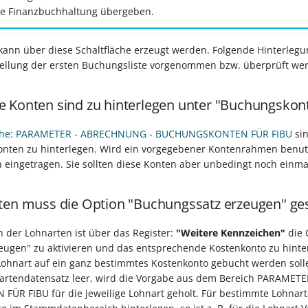
die Finanzbuchhaltung übergeben.
 kann über diese Schaltfläche erzeugt werden. Folgende Hinterle
stellung der ersten Buchungsliste vorgenommen bzw. überprüft we
 Konten sind zu hinterlegen unter "Buchungskont
äche: PARAMETER - ABRECHNUNG - BUCHUNGSKONTEN FÜR FIBU
sin
nten zu hinterlegen. Wird ein vorgegebener Kontenrahmen benutz
 eingetragen. Sie sollten diese Konten aber unbedingt noch einma
ten muss die Option "Buchungssatz erzeugen" ges
der Lohnarten ist über das Register:
"Weitere Kennzeichen"
die 
eugen" zu aktivieren und das entsprechende Kostenkonto zu hinte
Lohnart auf ein ganz bestimmtes Kostenkonto gebucht werden sollen
artendatensatz leer, wird die Vorgabe aus dem Bereich PARAMET
R FIBU für die jeweilige Lohnart geholt. Für bestimmte Lohnarte