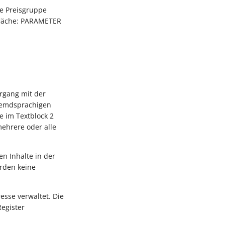
te Preisgruppe
tfläche: PARAMETER
rgang mit der
fremdsprachigen
e im Textblock 2
mehrere oder alle
n Inhalte in der
erden keine
esse verwaltet. Die
Register