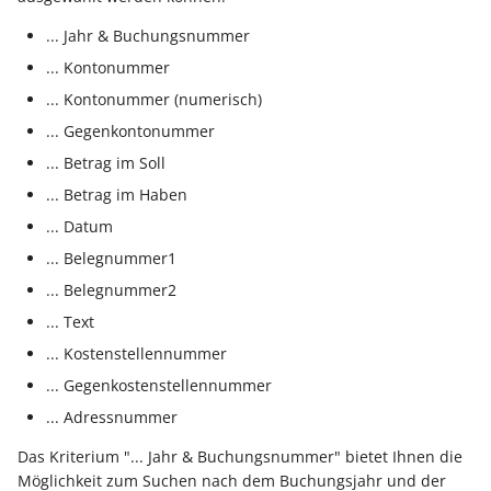
Unterstützung für iCal- 
LCD-Kundendisplay für
vCalendar-Dateien
... Jahr & Buchungsnummer
Kassensysteme
Grundpreis-Einheiten üb
... Kontonummer
Export und Import
Individuelle Schaubilder
... Kontonummer (numerisch)
anpassen
Nullbeleg ausdrucken
... Gegenkontonummer
Navigationslinks
Auftragsnummern in
... Betrag im Soll
Kasse
Hyperlink-Unterstützung
... Betrag im Haben
in Übersichten und in
... Datum
Gestalten von
Detail-Ansichten
... Belegnummer1
Kassenbelegen
... Belegnummer2
Übersichten: Drag & Dro
Kassenprüfung TSE
... Text
Unterstützung für vCard
... Kostenstellennummer
Verschiedene
Bereinigungsassistent -
... Gegenkostenstellennummer
Auswertungen -
Archiv-Mandant
... Adressnummer
verschiedene Werte
Datenerfassung vor dem
Das Kriterium "... Jahr & Buchungsnummer" bietet Ihnen die
Möglichkeit zum Suchen nach dem Buchungsjahr und der
Programmstart