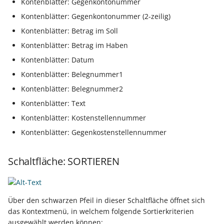
Kontenblätter: Gegenkontonummer
Buchungssatzerstellung in
Artikelvarianten: Artikel
GPSR -
Kontenblätter: Gegenkontonummer (2-zeilig)
der Kasse
in unterschiedlichen
Beitragsnachweise erneu
Mini-one-stop-shop
Ausführungen
übertragen
Kontenblätter: Betrag im Soll
Skontovorgaben
eBay-
Kundenreferenz im
Kontenblätter: Betrag im Haben
Streckengeschäft
GKV-Monatsmeldung
Fahrzeugverwendungslis
Zahlungsverkehr
Kontenblätter: Datum
Funktionen im
Kontenblätter: Belegnummer1
Kassenbondruck
Frachtgruppen-
Sofortmeldungen
eBay-Produktkatalog
IST-Versteuerung in
Kontenblätter: Belegnummer2
Unterstützung allgemein
nutzen
Österreich
Regeln
Betriebsaufgabe
Kontenblätter: Text
Freie Datenbank-
(Insolvenzverfahren)
Eigene Abläufe definiere
Kontenblätter: Kostenstellennummer
Tabellen
Kassenstand prüfen
Kontenblätter: Gegenkostenstellennummer
(Vorgang)
Firmenwagen-Rechner
Erfassungsvorlagen
Verschiedene
Schaltfläche: SORTIEREN
Auswertungen -
Österreich:
Gestaltung von
Verschiedene Werte
Registrierkassenpflicht
Eingabemasken
und
Registrierkassensicherheitsverordnung
Differenzbesteuerung n
Über den schwarzen Pfeil in dieser Schaltfläche öffnet sich
Kellnerschloss
(RKSV)
§ 25a Umsatzsteuergese
das Kontextmenü, in welchem folgende Sortierkriterien
ausgewählt werden können:
(D)