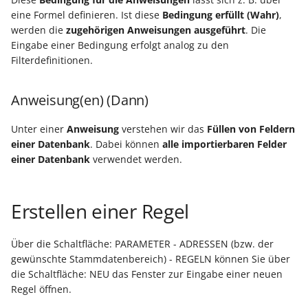
Nach dem Neuanlegen
Buchungssatzerstellung in
Artikelvarianten: Artikel
GPSR -
Regeln
eine Formel definieren. Ist diese
Bedingung erfüllt (Wahr)
,
(über das
der Kasse
in unterschiedlichen
Beitragsnachweise erneu
Mini-one-stop-shop
Globale Einstellungen
werden die
zugehörigen Anweisungen ausgeführt
. Die
Erfassungsformular)
Ausführungen
übertragen
Eingabe einer Bedingung erfolgt analog zu den
Skontovorgaben
eBay-
Kundenreferenz im
Regeln (Sonstige/
Filterdefinitionen.
Nach dem Neuanlegen bzw.
Streckengeschäft
GKV-Monatsmeldung
Fahrzeugverwendungslis
Zahlungsverkehr
Mandantenregeln)
Ändern (über das
Funktionen im
Anweisung(en) (Dann)
Erfassungsformular)
Kassenbondruck
Frachtgruppen-
Sofortmeldungen
eBay-Produktkatalog
IST-Versteuerung in
Zertifikatsverwaltung
Unterstützung allgemein
nutzen
Österreich
Unter einer
Anweisung
verstehen wir das
Füllen von Feldern
Nach dem Öffnen eines
Regeln
Betriebsaufgabe
Bezeichner für
einer Datenbank
. Dabei können
alle importierbaren Felder
Mandanten
Freie Datenbank-
(Insolvenzverfahren)
Eigene Abläufe definieren
einer Datenbank
verwendet werden.
Berechtigungsgruppen
Tabellen
Kassenstand prüfen
Nach einem Jahreswechsel
(Vorgang)
Firmenwagen-Rechner
Erfassungsvorlagen
Parameter für das Ereign
Erstellen einer Regel
Verschiedene
Protokoll
Nach einem
Auswertungen -
Österreich:
Gestaltung von
Monatswechsel
Verschiedene Werte
Registrierkassenpflicht
Eingabemasken
Rohstoffkurse
Über die Schaltfläche: PARAMETER - ADRESSEN (bzw. der
und
gewünschte Stammdatenbereich) - REGELN können Sie über
Nach einem Tageswechsel
Registrierkassensicherheitsverordnung
Differenzbesteuerung n
die Schaltfläche: NEU das Fenster zur Eingabe einer neuen
Kellnerschloss
Regel öffnen.
(RKSV)
§ 25a Umsatzsteuergese
Nach Verlassen der
(D)