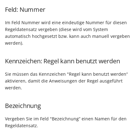
Unterstützung für iCal- und
Artikelnummerneingabe //
LCD-Kundendisplay für
vCalendar-Dateien
Feld: Nummer
des
Kassensysteme
Grundpreis-Einheiten üb
Artikelnummereingabefelds
Export und Import
Im Feld Nummer wird eine eindeutige Nummer für diesen
Individuelle Schaubilder
anpassen
Regeldatensatz vergeben (diese wird vom System
Nullbeleg ausdrucken
Nach der Vorgangs-
automatisch hochgesetzt bzw. kann auch manuell vergeben
Navigationslinks
werden).
Druckausgabe
Auftragsnummern in
Kasse
Hyperlink-Unterstützung
Nach der
Kennzeichen: Regel kann benutzt werden
in Übersichten und in
Adressnummernzuweisung
Gestalten von
Detail-Ansichten
Sie müssen das Kennzeichen "Regel kann benutzt werden“
Kassenbelegen
aktivieren, damit die Anweisungen der Regel ausgeführt
Positions-Prüfung vor dem
Übersichten: Drag & Drop -
werden.
Speichern Lauf 1 (über das
Kassenprüfung TSE
Unterstützung für vCards
Erfassungsformular)
Bezeichnung
Verschiedene
Bereinigungsassistent -
Prüffunktion beim Öffnen,
Auswertungen -
Archiv-Mandant
Anzeigen und Speichern im
Vergeben Sie im Feld "Bezeichnung“ einen Namen für den
verschiedene Werte
Regeldatensatz.
Erfassungsformular (mit
Datenerfassung vor dem
Protokoll)
Programmstart