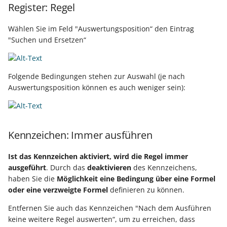
Register: Regel
QuickInfo
Export nach Ablauf der
Wählen Sie im Feld "Auswertungsposition“ den Eintrag
Mietversion
"Suchen und Ersetzen“
Suchen und Ersetzen
Vor dem Beenden,
Folgende Bedingungen stehen zur Auswahl (je nach
Schließen eines Mandanten
Auswertungsposition können es auch weniger sein):
Vor dem Speichern (nach
einer Kontakt-Neuanlage
über das
Kennzeichen: Immer ausführen
Erfassungsformular)
Ist das Kennzeichen aktiviert, wird die Regel immer
Vor dem Speichern (nach
ausgeführt
. Durch das
deaktivieren
des Kennzeichens,
einer Neuanlage, Änderung
haben Sie die
Möglichkeit eine Bedingung über eine Formel
oder beim Import)
oder eine verzweigte Formel
definieren zu können.
Entfernen Sie auch das Kennzeichen "Nach dem Ausführen
Vor dem Speichern nach
keine weitere Regel auswerten“, um zu erreichen, dass
einer Neuanlage oder