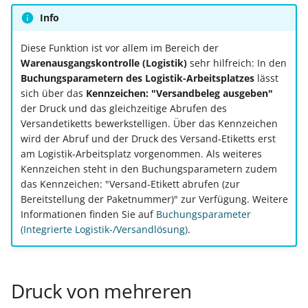
verschoben/kopiert?"
Buchungssatzerstellung in
Artikelvarianten: Artikel
GPSR -
Info
der Kasse
in unterschiedlichen
Beitragsnachweise erneu
Mini-one-stop-shop
Filterung der Pack-Ansich
Ausführungen
übertragen
Diese Funktion ist vor allem im Bereich der
auf Stückliste bis Stücklis
Skontovorgaben
eBay-
Kundenreferenz im
Warenausgangskontrolle (Logistik)
sehr hilfreich: In den
im Paket abgeschlossen i
Streckengeschäft
GKV-Monatsmeldung
Fahrzeugverwendungslis
Zahlungsverkehr
Buchungsparametern des Logistik-Arbeitsplatzes
lässt
Funktionen im
sich über das
Kennzeichen: "Versandbeleg ausgeben"
Kassenbondruck
Frachtgruppen-
Sofortmeldungen
eBay-Produktkatalog
IST-Versteuerung in
der Druck und das gleichzeitige Abrufen des
Unterstützung allgemein
nutzen
Versandetiketts bewerkstelligen. Über das Kennzeichen
Österreich
wird der Abruf und der Druck des Versand-Etiketts erst
Regeln
Betriebsaufgabe
am Logistik-Arbeitsplatz vorgenommen. Als weiteres
Freie Datenbank-
(Insolvenzverfahren)
Eigene Abläufe definiere
Kennzeichen steht in den Buchungsparametern zudem
Tabellen
Kassenstand prüfen
das Kennzeichen: "Versand-Etikett abrufen (zur
(Vorgang)
Firmenwagen-Rechner
Erfassungsvorlagen
Bereitstellung der Paketnummer)" zur Verfügung. Weitere
Verschiedene
Informationen finden Sie auf
Buchungsparameter
Auswertungen -
Österreich:
Gestaltung von
(Integrierte Logistik-/Versandlösung)
.
Verschiedene Werte
Registrierkassenpflicht
Eingabemasken
und
Registrierkassensicherheitsverordnung
Differenzbesteuerung n
Kellnerschloss
Druck von mehreren
(RKSV)
§ 25a Umsatzsteuergese
(D)