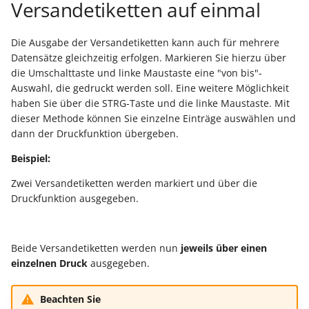
Unterstützung für iCal- 
Versandetiketten auf einmal
LCD-Kundendisplay für
vCalendar-Dateien
Kassensysteme
Grundpreis-Einheiten üb
Die Ausgabe der Versandetiketten kann auch für mehrere
Export und Import
Individuelle Schaubilder
Datensätze gleichzeitig erfolgen. Markieren Sie hierzu über
anpassen
Nullbeleg ausdrucken
die Umschalttaste und linke Maustaste eine "von bis"-
Navigationslinks
Auswahl, die gedruckt werden soll. Eine weitere Möglichkeit
Auftragsnummern in
haben Sie über die STRG-Taste und die linke Maustaste. Mit
Kasse
dieser Methode können Sie einzelne Einträge auswählen und
Hyperlink-Unterstützung
dann der Druckfunktion übergeben.
in Übersichten und in
Gestalten von
Detail-Ansichten
Beispiel:
Kassenbelegen
Zwei Versandetiketten werden markiert und über die
Übersichten: Drag & Dro
Druckfunktion ausgegeben.
Kassenprüfung TSE
Unterstützung für vCard
Verschiedene
Bereinigungsassistent -
Beide Versandetiketten werden nun
jeweils über einen
Auswertungen -
Archiv-Mandant
einzelnen
Druck
ausgegeben.
verschiedene Werte
Datenerfassung vor dem
Beachten Sie
Programmstart