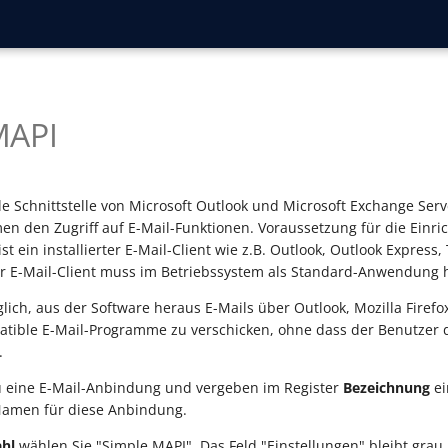
MAPI
ale Schnittstelle von Microsoft Outlook und Microsoft Exchange Ser
 den Zugriff auf E-Mail-Funktionen. Voraussetzung für die Einri
t ein installierter E-Mail-Client wie z.B. Outlook, Outlook Express
r E-Mail-Client muss im Betriebssystem als Standard-Anwendung hi
glich, aus der Software heraus E-Mails über Outlook, Mozilla Firefo
tible E-Mail-Programme zu verschicken, ohne dass der Benutzer
.
zu eine E-Mail-Anbindung und vergeben im Register
Bezeichnung
ei
Namen für diese Anbindung.
hl
wählen Sie "Simple MAPI". Das Feld "Einstellungen" bleibt grau,