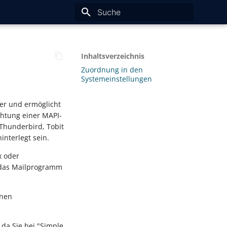
Suche wird initialisiert
Inhaltsverzeichnis
Zuordnung in den
Systemeinstellungen
ver und ermöglicht
chtung einer MAPI-
, Thunderbird, Tobit
nterlegt sein.
x oder
 das Mailprogramm
nen
 da Sie bei "Simple