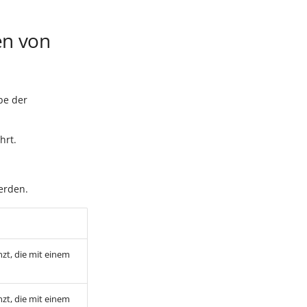
en von
be der
hrt.
rden.
zt, die mit einem
zt, die mit einem