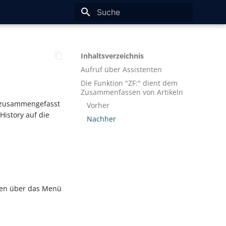
Suche wird initialisiert
Inhaltsverzeichnis
Aufruf über Assistenten
Die Funktion "ZF:" dient dem
Zusammenfassen von Artikeln
n zusammengefasst
Vorher
History auf die
Nachher
sen über das Menü