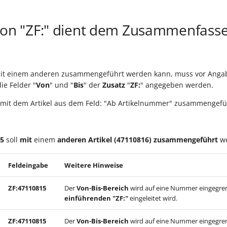
ion "ZF:" dient dem Zusammenfass
 mit einem anderen zusammengeführt werden kann, muss vor Anga
ie Felder "
Von
" und "
Bis
" der
Zusatz
"
ZF:
" angegeben werden.
d mit dem Artikel aus dem Feld: "Ab Artikelnummer" zusammengefü
5
soll
mit
einem
anderen Artikel (47110816) zusammengeführt
we
Feldeingabe
Weitere Hinweise
ZF:47110815
Der
Von-Bis-Bereich
wird auf eine Nummer eingegren
einführenden "ZF:"
eingeleitet wird.
ZF:47110815
Der
Von-Bis-Bereich
wird auf eine Nummer eingegren