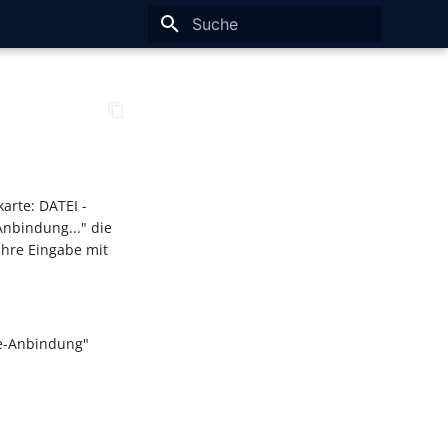
Suche wird initialisiert
arte: DATEI -
bindung..." die
Ihre Eingabe mit
be-Anbindung"