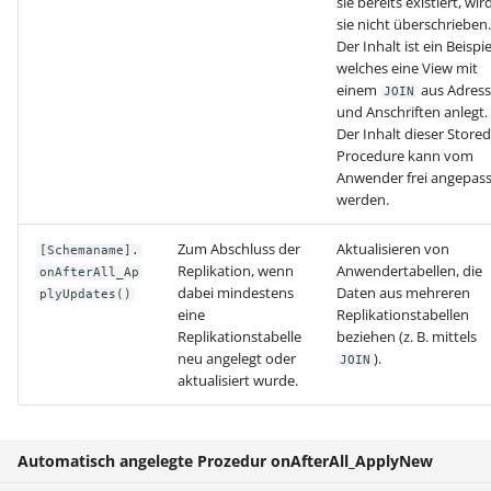
sie bereits existiert, wir
sie nicht überschrieben.
Prüfroutine für "Regeln f
Export nach Ablauf der
Der Inhalt ist ein Beispie
Positionen"
welches eine View mit
Mietversion
einem
aus Adres
JOIN
und Anschriften anlegt.
Regeln für
Der Inhalt dieser Stored
Zahlungsverkehreingang
Procedure kann vom
Anwender frei angepass
Beispiele für Regeln
werden.
Zum Abschluss der
Aktualisieren von
Regeln für Plattformen (E
[Schemaname].
Replikation, wenn
Anwendertabellen, die
onAfterAll_Ap
Commerce-Bereich)
dabei mindestens
Daten aus mehreren
plyUpdates()
eine
Replikationstabellen
Regeln für Logistik-
Replikationstabelle
beziehen (z. B. mittels
Arbeitsplatz (Logistik &
neu angelegt oder
).
JOIN
aktualisiert wurde.
Versand)
Automatisch angelegte Prozedur onAfterAll_ApplyNew