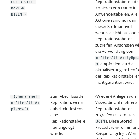
Unterstützung für iCal- und
Replikationstabelle ode
LSN BIGINT,
Regel-Anweisungsart:
LCD-Kundendisplay für
vCalendar-Dateien
Kopieren von Daten in
newLSN
Feldzuweisungen
Anwendertabellen. Alle
Kassensysteme
Grundpreis-Einheiten üb
BIGINT)
Aktionen sind nur dann
Export und Import
Individuelle Schaubilder
dieser Stelle sinnvoll,
Regel-Anweisungsart:
anpassen
Nullbeleg ausdrucken
wenn sie nicht auf ande
Diagnose-Eintrag im
Navigationslinks
Replikationstabellen
Ereignis-Protokoll erzeu
Auftragsnummern in
zugreifen. Ansonsten w
die Verwendung von
Kasse
Hyperlink-Unterstützung
onAfterAll_ApplyUpd
Mandantenregel:
in Übersichten und in
empfohlen, da die
s
Sofortnachricht bei
Gestalten von
Detail-Ansichten
Aktualisierungsreihenfo
Tageswechsel
Kassenbelegen
der Replikationstabelle
nicht garantiert wird.
Übersichten: Drag & Drop -
Warengruppensummen 
Kassenprüfung TSE
Unterstützung für vCards
Zum Abschluss der
(Wieder-) Anlegen von
der Positionserfassung 
[Schemaname].
Replikation, wenn
Views, die auf mehrere
onAfterAll_Ap
beim Wandeln
Verschiedene
Bereinigungsassistent -
dabei mindestens
Replikationstabellen
plyNew()
Auswertungen -
Archiv-Mandant
eine
zugreifen (z. B. mittels
Datenprüfung über Rege
verschiedene Werte
Replikationstabelle
). Diese Stored
JOIN
definierbar - Bereichs-
neu angelegt
Procedure wird immer a
Datenerfassung vor dem
wurde.
Beispiel angelegt. Wenn
Aktionen
Programmstart