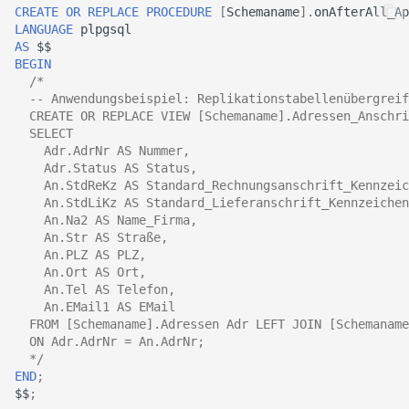
CREATE
OR
REPLACE
PROCEDURE
[
Schemaname
].
onAfterAll_Ap
LANGUAGE
plpgsql
AS
$$
BEGIN
/*
  -- Anwendungsbeispiel: Replikationstabellenübergreif
  CREATE OR REPLACE VIEW [Schemaname].Adressen_Anschri
  SELECT
    Adr.AdrNr AS Nummer,
    Adr.Status AS Status,
    An.StdReKz AS Standard_Rechnungsanschrift_Kennzeic
    An.StdLiKz AS Standard_Lieferanschrift_Kennzeichen
    An.Na2 AS Name_Firma,
    An.Str AS Straße,
    An.PLZ AS PLZ,
    An.Ort AS Ort,
    An.Tel AS Telefon,
    An.EMail1 AS EMail
  FROM [Schemaname].Adressen Adr LEFT JOIN [Schemaname
  ON Adr.AdrNr = An.AdrNr;
  */
END
;
$$
;