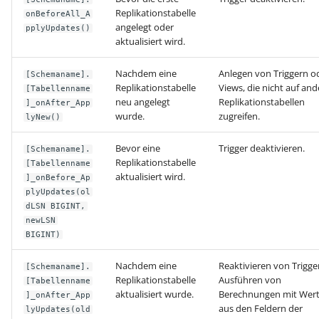
ausführen
Buchungssatzerstellung in
Artikelvarianten: Artikel
GPSR -
Regeln
Replikationstabelle
onBeforeAll_A
der Kasse
in unterschiedlichen
Beitragsnachweise erneu
Mini-one-stop-shop
Globale Einstellungen
angelegt oder
pplyUpdates()
Regel-Anweisungsart: Fü
Ausführungen
übertragen
aktualisiert wird.
das Einfügen von
Skontovorgaben
eBay-
Kundenreferenz im
Regeln (Sonstige/
Artikelanlagen
Nachdem eine
Anlegen von Triggern o
Streckengeschäft
GKV-Monatsmeldung
Fahrzeugverwendungslis
Zahlungsverkehr
[Schemaname].
Mandantenregeln)
Replikationstabelle
Views, die nicht auf and
[Tabellenname
Funktionen im
neu angelegt
Replikationstabellen
]_onAfter_App
Regel-Anweisungsart:
Kassenbondruck
Frachtgruppen-
Sofortmeldungen
eBay-Produktkatalog
IST-Versteuerung in
Zertifikatsverwaltung
wurde.
zugreifen.
lyNew()
Position kopieren
Unterstützung allgemein
nutzen
Österreich
Regeln
Betriebsaufgabe
Bezeichner für
Bevor eine
Trigger deaktivieren.
[Schemaname].
Regel-Anweisungsart: HT
Freie Datenbank-
(Insolvenzverfahren)
Replikationstabelle
Eigene Abläufe definieren
Berechtigungsgruppen
[Tabellenname
aktualisiert wird.
Befehl senden
Tabellen
Kassenstand prüfen
]_onBefore_Ap
plyUpdates(ol
(Vorgang)
Firmenwagen-Rechner
Erfassungsvorlagen
Parameter für das Ereign
dLSN BIGINT,
Regel-Anweisungsart:
Verschiedene
Protokoll
newLSN
Interne E-Mail senden
Auswertungen -
Österreich:
Gestaltung von
BIGINT)
Verschiedene Werte
Registrierkassenpflicht
Eingabemasken
Rohstoffkurse
Regel-Anweisungsart
und
Nachdem eine
Reaktivieren von Trigge
[Schemaname].
Replikationstabelle
Ausführen von
Datensatz immer neu
Registrierkassensicherheitsverordnung
Differenzbesteuerung n
[Tabellenname
Kellnerschloss
aktualisiert wurde.
Berechnungen mit Wer
]_onAfter_App
erstellen / ändern / lösc
(RKSV)
§ 25a Umsatzsteuergese
aus den Feldern der
lyUpdates(old
(D)