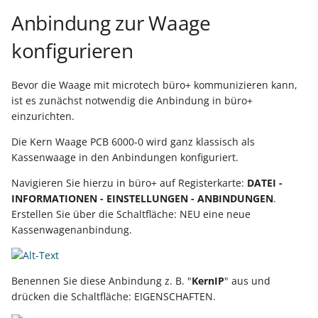
Unterstützung für iCal- 
Anbindung zur Waage
LCD-Kundendisplay für
vCalendar-Dateien
Kassensysteme
Grundpreis-Einheiten üb
konfigurieren
Export und Import
Individuelle Schaubilder
anpassen
Nullbeleg ausdrucken
Bevor die Waage mit microtech büro+ kommunizieren kann,
Navigationslinks
ist es zunächst notwendig die Anbindung in büro+
Auftragsnummern in
einzurichten.
Kasse
Hyperlink-Unterstützung
in Übersichten und in
Die Kern Waage PCB 6000-0 wird ganz klassisch als
Gestalten von
Detail-Ansichten
Kassenwaage in den Anbindungen konfiguriert.
Kassenbelegen
Navigieren Sie hierzu in büro+ auf Registerkarte:
DATEI -
Übersichten: Drag & Dro
INFORMATIONEN - EINSTELLUNGEN - ANBINDUNGEN
.
Kassenprüfung TSE
Unterstützung für vCard
Erstellen Sie über die Schaltfläche: NEU eine neue
Kassenwagenanbindung.
Verschiedene
Bereinigungsassistent -
Auswertungen -
Archiv-Mandant
verschiedene Werte
Benennen Sie diese Anbindung z. B. "
KernIP
" aus und
Datenerfassung vor dem
drücken die Schaltfläche: EIGENSCHAFTEN.
Programmstart