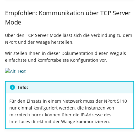
Buchungssatzerstellung in
Artikelvarianten: Artikel
GPSR -
Bereich: KASSE
der Kasse
in unterschiedlichen
Beitragsnachweise erneu
Mini-one-stop-shop
Empfohlen: Kommunikation über TCP Server
Ausführungen
übertragen
Bereich: LOGISTIK-
Mode
Skontovorgaben
eBay-
Kundenreferenz im
MODUL
Streckengeschäft
GKV-Monatsmeldung
Fahrzeugverwendungslis
Zahlungsverkehr
Über den TCP-Server Mode lässt sich die Verbindung zu dem
Funktionen im
Hinweis für Waagen, die
NPort und der Waage herstellen.
Kassenbondruck
Frachtgruppen-
Sofortmeldungen
eBay-Produktkatalog
IST-Versteuerung in
nur Kilogramm
Wir stellen Ihnen in dieser Dokumentation diesen Weg als
Unterstützung allgemein
nutzen
Österreich
unterstützen
einfachste und komfortabelste Konfiguration vor.
Regeln
Betriebsaufgabe
Freie Datenbank-
(Insolvenzverfahren)
Eigene Abläufe definiere
Tabellen
Kassenstand prüfen
(Vorgang)
Firmenwagen-Rechner
Erfassungsvorlagen
Info:
Verschiedene
Auswertungen -
Für den Einsatz in einem Netzwerk muss der NPort 5110
Österreich:
Gestaltung von
nur einmal konfiguriert werden, die Instanzen von
Verschiedene Werte
Registrierkassenpflicht
Eingabemasken
microtech büro+ können über die IP-Adresse des
und
Interfaces direkt mit der Waage kommunizieren.
Registrierkassensicherheitsverordnung
Differenzbesteuerung n
Kellnerschloss
(RKSV)
§ 25a Umsatzsteuergese
(D)