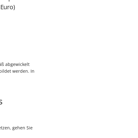
 Euro)
äß abgewickelt
ildet werden. In
s
tzen, gehen Sie