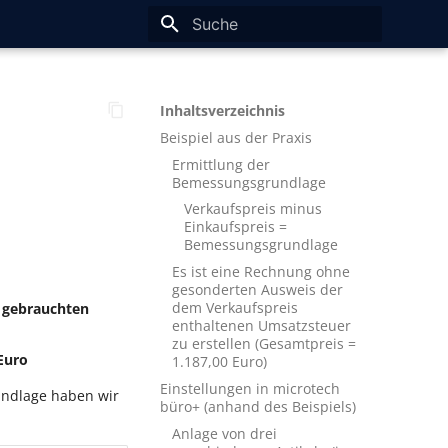
Suche wird initialisiert
Inhaltsverzeichnis
Beispiel aus der Praxis
Ermittlung der
Bemessungsgrundlage
Verkaufspreis minus
Einkaufspreis =
Bemessungsgrundlage
Es ist eine Rechnung ohne
gesonderten Ausweis der
dem Verkaufspreis
n
gebrauchten
enthaltenen Umsatzsteuer
zu erstellen (Gesamtpreis =
 Euro
1.187,00 Euro)
Einstellungen in microtech
undlage haben wir
büro+ (anhand des Beispiels)
Anlage von drei