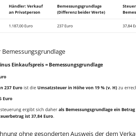
Händler: Verkauf
Bemessungsgrundlage
Steuer
an Privatperson
(Differenz beider Werte)
Bemes
1.187,00 Euro
237 Euro
37,84 E
er Bemessungsgrundlage
inus Einkaufspreis =
Bemessungsgrundlage
uro
on 237 Euro
ist die
Umsatzsteuer in Höhe von 19 % (v. H)
zu erre
6 Euro
esteuerung ergibt sich daher
als Bemessungsgrundlage ein Betrag
teuerbetrag ist 37,84 Euro
.
echnung ohne gesonderten Ausweis der dem Verka