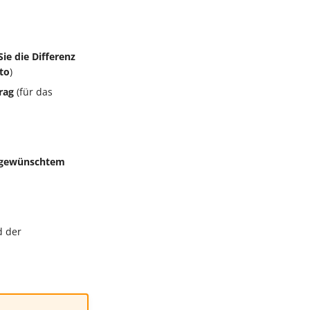
Sie die Differenz
to
)
rag
(für das
d gewünschtem
d der