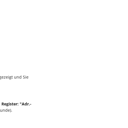
gezeigt und Sie
m
Register: "Adr.-
kunde).