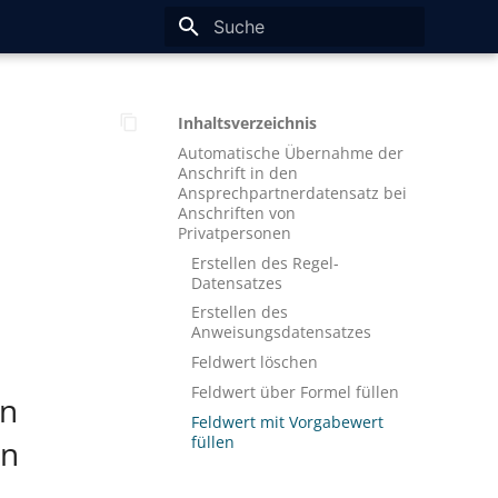
Suche wird initialisiert
Inhaltsverzeichnis
Automatische Übernahme der
Anschrift in den
Ansprechpartnerdatensatz bei
Anschriften von
Privatpersonen
Erstellen des Regel-
Datensatzes
Erstellen des
Anweisungsdatensatzes
Feldwert löschen
Feldwert über Formel füllen
en
Feldwert mit Vorgabewert
füllen
on