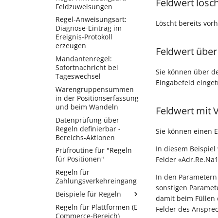
Feldwert lösc
lässt sich nicht
Bereinigung des
Feldzuweisungen
(über das
einlesen
Mandanten
Bearbeitungsformular)
Regel-Anweisungsart:
Zertifikatskennwort
Löscht bereits vor
Diagnose-Eintrag im
Nach dem Neuanlegen
vergessen
Ereignis-Protokoll
(über das
erzeugen
Erfassungsformular)
Feldwert über
Mandantenregel:
Nach dem Neuanlegen
Sofortnachricht bei
bzw. Ändern (über das
Sie können über de
Tageswechsel
Erfassungsformular)
Eingabefeld einge
Warengruppensummen
Nach dem Öffnen eines
in der Positionserfassung
Mandanten
und beim Wandeln
Feldwert mit 
Nach einem
Datenprüfung über
Jahreswechsel
Regeln definierbar -
Sie können einen E
Nach einem
Bereichs-Aktionen
Monatswechsel
In diesem Beispiel
Prüfroutine für "Regeln
Nach einem
für Positionen"
Felder «Adr.Re.Na1
Tageswechsel
Regeln für
In den Parametern 
Nach Verlassen der
Zahlungsverkehreingang
Artikelnummerneingabe
sonstigen Paramete
Beispiele für Regeln
// des
damit beim Füllen 
Artikelnummereingabefelds
Regeln für Plattformen (E-
Berechnung der
Felder des Anspre
Commerce-Bereich)
Verpackungseinheit auf
Nach der Vorgangs-