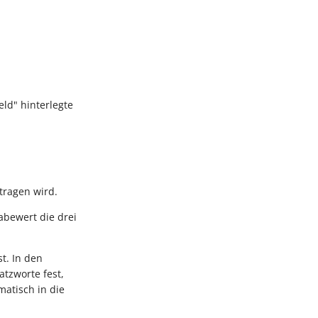
eld" hinterlegte
tragen wird.
abewert die drei
t. In den
atzworte fest,
atisch in die