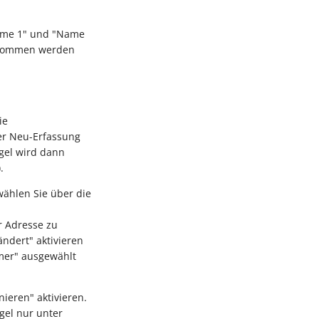
Name 1" und "Name
ernommen werden
ie
er Neu-Erfassung
gel wird dann
.
wählen Sie über die
r Adresse zu
ndert" aktivieren
mer" ausgewählt
nieren" aktivieren.
gel nur unter