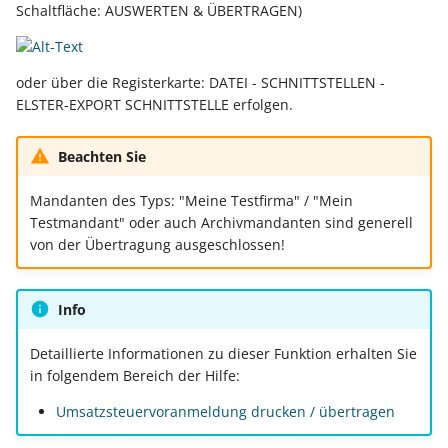
Buchungssatzerstellung in
Artikelvarianten: Artikel
GPSR -
Schaltfläche: AUSWERTEN & ÜBERTRAGEN)
der Kasse
in unterschiedlichen
Beitragsnachweise erneu
Mini-one-stop-shop
Ausführungen
übertragen
Skontovorgaben
oder über die Registerkarte: DATEI - SCHNITTSTELLEN -
eBay-
Kundenreferenz im
ELSTER-EXPORT SCHNITTSTELLE erfolgen.
Streckengeschäft
GKV-Monatsmeldung
Fahrzeugverwendungslis
Zahlungsverkehr
Funktionen im
Kassenbondruck
Frachtgruppen-
Sofortmeldungen
eBay-Produktkatalog
Beachten Sie
IST-Versteuerung in
Unterstützung allgemein
nutzen
Österreich
Mandanten des Typs: "Meine Testfirma" / "Mein
Regeln
Betriebsaufgabe
Testmandant" oder auch Archivmandanten sind generell
Freie Datenbank-
(Insolvenzverfahren)
Eigene Abläufe definiere
von der Übertragung ausgeschlossen!
Tabellen
Kassenstand prüfen
(Vorgang)
Firmenwagen-Rechner
Erfassungsvorlagen
Verschiedene
Info
Auswertungen -
Österreich:
Gestaltung von
Verschiedene Werte
Registrierkassenpflicht
Eingabemasken
Detaillierte Informationen zu dieser Funktion erhalten Sie
und
in folgendem Bereich der Hilfe:
Registrierkassensicherheitsverordnung
Differenzbesteuerung n
Kellnerschloss
Umsatzsteuervoranmeldung drucken / übertragen
(RKSV)
§ 25a Umsatzsteuergese
(D)