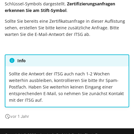
Unterstützung für iCal- und
Schlüssel-Symbols dargestellt.
Zertifizierungsanfragen
Regel-Anweisungsart:
LCD-Kundendisplay für
vCalendar-Dateien
erkennen Sie am Stift-Symbol
.
Feldzuweisungen
Kassensysteme
Grundpreis-Einheiten üb
Export und Import
Sollte Sie bereits eine Zertifikatsanfrage in dieser Auflistung
Individuelle Schaubilder
sehen, erstellen Sie bitte keine zusätzliche Anfrage. Bitte
Regel-Anweisungsart:
anpassen
Nullbeleg ausdrucken
warten Sie die E-Mail-Antwort der ITSG ab.
Diagnose-Eintrag im
Navigationslinks
Ereignis-Protokoll erzeu
Auftragsnummern in
Kasse
Hyperlink-Unterstützung
Mandantenregel:
in Übersichten und in
Info
Sofortnachricht bei
Gestalten von
Detail-Ansichten
Tageswechsel
Kassenbelegen
Sollte die Antwort der ITSG auch nach 1-2 Wochen
weiterhin ausbleiben, kontrollieren Sie bitte Ihr Spam-
Übersichten: Drag & Drop -
Warengruppensummen 
Postfach. Haben Sie weiterhin keinen Eingang einer
Kassenprüfung TSE
Unterstützung für vCards
der Positionserfassung 
entsprechenden E-Mail, so nehmen Sie zunächst Kontakt
mit der ITSG auf.
beim Wandeln
Verschiedene
Bereinigungsassistent -
Auswertungen -
Archiv-Mandant
Datenprüfung über Rege
verschiedene Werte
vor 1 Jahr
definierbar - Bereichs-
Datenerfassung vor dem
Aktionen
Programmstart