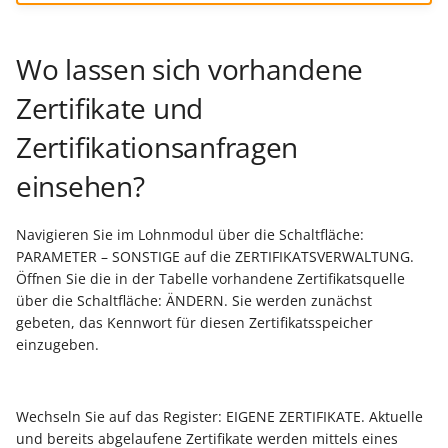
ausführen
Buchungssatzerstellung in
Artikelvarianten: Artikel
GPSR -
Regeln
der Kasse
in unterschiedlichen
Beitragsnachweise erneu
Mini-one-stop-shop
Regel-Anweisungsart: Fü
Ausführungen
übertragen
Wo lassen sich vorhandene
das Einfügen von
Skontovorgaben
eBay-
Kundenreferenz im
Zertifikate und
Artikelanlagen
Streckengeschäft
GKV-Monatsmeldung
Fahrzeugverwendungslis
Zahlungsverkehr
Funktionen im
Zertifikationsanfragen
Regel-Anweisungsart:
Kassenbondruck
Frachtgruppen-
Sofortmeldungen
eBay-Produktkatalog
IST-Versteuerung in
Position kopieren
einsehen?
Unterstützung allgemein
nutzen
Österreich
Regeln
Betriebsaufgabe
Regel-Anweisungsart: HT
Freie Datenbank-
(Insolvenzverfahren)
Eigene Abläufe definieren
Navigieren Sie im Lohnmodul über die Schaltfläche:
Befehl senden
Tabellen
Kassenstand prüfen
PARAMETER – SONSTIGE auf die ZERTIFIKATSVERWALTUNG.
(Vorgang)
Firmenwagen-Rechner
Erfassungsvorlagen
Öffnen Sie die in der Tabelle vorhandene Zertifikatsquelle
Regel-Anweisungsart:
Verschiedene
über die Schaltfläche: ÄNDERN. Sie werden zunächst
Interne E-Mail senden
gebeten, das Kennwort für diesen Zertifikatsspeicher
Auswertungen -
Österreich:
Gestaltung von
einzugeben.
Verschiedene Werte
Registrierkassenpflicht
Eingabemasken
Regel-Anweisungsart
und
Datensatz immer neu
Registrierkassensicherheitsverordnung
Differenzbesteuerung n
Kellnerschloss
Wechseln Sie auf das Register: EIGENE ZERTIFIKATE. Aktuelle
erstellen / ändern / lösc
(RKSV)
§ 25a Umsatzsteuergese
und bereits abgelaufene Zertifikate werden mittels eines
(D)