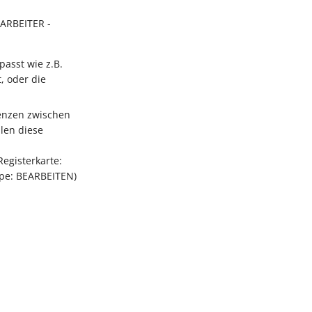
ARBEITER -
asst wie z.B.
, oder die
renzen zwischen
len diese
egisterkarte:
pe: BEARBEITEN)