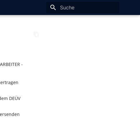
Suche wird initialisiert
ARBEITER -
bertragen
 dem DEÜV
Versenden