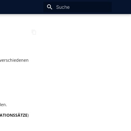
Suche wird initialisiert
i verschiedenen
den.
ULATIONSSÄTZE
)