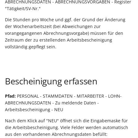
ABRECHNUNGSDATEN - ABRECHNUNGSVORGABEN - Register
Buchungssatzerstellung in
Artikelvarianten: Artikel
GPSR -
"Tätigkeit/SV-Nr."
der Kasse
in unterschiedlichen
Beitragsnachweise erneut
Mini-one-stop-shop
Ausführungen
übertragen
Die Stunden pro Woche und ggf. der Grund der Änderung
Skontovorgaben
eBay-
Kundenreferenz im
der Wochenarbeitszeit (bei Abweichungen zur
Streckengeschäft
GKV-Monatsmeldung
Fahrzeugverwendungslis
Zahlungsverkehr
vorangegangenen Abrechnungsvorgabe) müssen für den
Zeitraum der zu erstellenden Arbeitsbescheinigung
Funktionen im
vollständig gepflegt sein.
Kassenbondruck
Frachtgruppen-
Sofortmeldungen
eBay-Produktkatalog
IST-Versteuerung in
Unterstützung allgemein
nutzen
Österreich
Regeln
Betriebsaufgabe
Freie Datenbank-
(Insolvenzverfahren)
Eigene Abläufe definiere
Tabellen
Kassenstand prüfen
Bescheinigung erfassen
(Vorgang)
Firmenwagen-Rechner
Erfassungsvorlagen
Verschiedene
Pfad:
PERSONAL - STAMMDATEN - MITARBEITER - LOHN-
Auswertungen -
Österreich:
Gestaltung von
ABRECHNUNGSDATEN - Zu meldende Daten -
Verschiedene Werte
Registrierkassenpflicht
Eingabemasken
Arbeitsbescheinigung - NEU
und
Nach dem Klick auf "NEU" öffnet sich die Eingabemaske für
Registrierkassensicherheitsverordnung
Differenzbesteuerung n
Kellnerschloss
die Arbeitsbescheinigung. Viele Felder werden automatisch
(RKSV)
§ 25a Umsatzsteuergese
aus den vorhandenen Abrechnungsdaten befüllt:
(D)