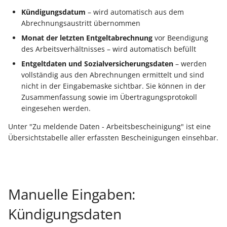
Unterstützung für iCal- 
LCD-Kundendisplay für
Kündigungsdatum
– wird automatisch aus dem
vCalendar-Dateien
Abrechnungsaustritt übernommen
Kassensysteme
Grundpreis-Einheiten üb
Export und Import
Individuelle Schaubilder
Monat der letzten Entgeltabrechnung
vor Beendigung
anpassen
Nullbeleg ausdrucken
des Arbeitsverhältnisses – wird automatisch befüllt
Navigationslinks
Entgeltdaten und Sozialversicherungsdaten
– werden
Auftragsnummern in
vollständig aus den Abrechnungen ermittelt und sind
Kasse
nicht in der Eingabemaske sichtbar. Sie können in der
Hyperlink-Unterstützung
Zusammenfassung sowie im Übertragungsprotokoll
in Übersichten und in
eingesehen werden.
Gestalten von
Detail-Ansichten
Kassenbelegen
Unter "Zu meldende Daten - Arbeitsbescheinigung" ist eine
Übersichten: Drag & Dro
Übersichtstabelle aller erfassten Bescheinigungen einsehbar.
Kassenprüfung TSE
Unterstützung für vCard
Verschiedene
Bereinigungsassistent -
Auswertungen -
Archiv-Mandant
Manuelle Eingaben:
verschiedene Werte
Kündigungsdaten
Datenerfassung vor dem
Programmstart