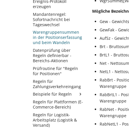
Zertifikatsantwort
WgrSumme([Wa
Ereignis-Protokoll
Ereignisprotokollierung:
Nach dem Löschen
lässt sich nicht
erzeugen
Bereinigung des
(über das
einlesen
Mögliche Bezeichn
Mandanten
Mandantenregel:
Bearbeitungsformular)
Zertifikatskennwort
Sofortnachricht bei
Gew - Gewicht
Nach dem Neuanlegen
vergessen
Tageswechsel
(über das
GewFak - Gewi
Warengruppensummen
Erfassungsformular)
in der Positionserfassung
AufSz - Gewic
Nach dem Neuanlegen
und beim Wandeln
bzw. Ändern (über das
Brt - Bruttosu
Datenprüfung über
Erfassungsformular)
BrtL1 - Brutto
Regeln definierbar -
Nach dem Öffnen eines
Bereichs-Aktionen
Net - Nettosu
Mandanten
Prüfroutine für "Regeln
Nach einem
NetL1 - Nettos
für Positionen"
Jahreswechsel
RabBrt - Posit
Regeln für
Nach einem
Warengruppe
Zahlungsverkehreingang
Monatswechsel
Beispiele für Regeln
RabBrtL1 - Pos
Nach einem
Warengruppe
Regeln für Plattformen (E-
Berechnung der
Tageswechsel
Commerce-Bereich)
Verpackungseinheit auf
RabNet - Posit
Nach Verlassen der
Grund von m²
Regeln für Logistik-
Artikelnummerneingabe
Warengruppe
Arbeitsplatz (Logistik &
Farbregeln
// des
RabNetL1 - Pos
Versand)
Artikelnummereingabefelds
Regeln zum Suchen