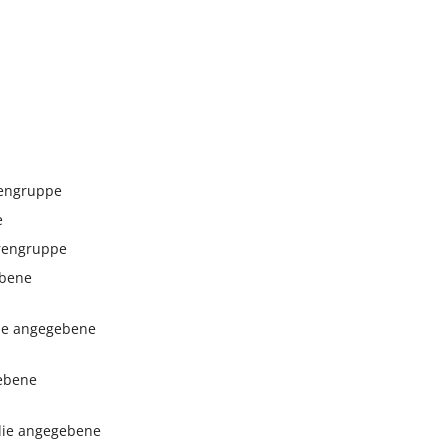
rengruppe
e
arengruppe
ebene
 die angegebene
gebene
 die angegebene