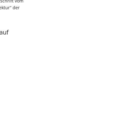
tschrift vom
ektur“ der
auf