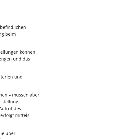
 befindlichen
ung beim
tellungen können
mengen und das
riterien und
önnen – müssen aber
estellung
Aufruf des
erfolgt mittels
Sie über