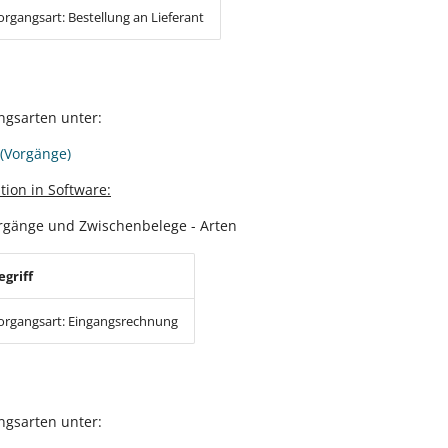
organgsart: Bestellung an Lieferant
ngsarten unter:
(Vorgänge)
tion in Software:
rgänge und Zwischenbelege - Arten
egriff
organgsart: Eingangsrechnung
ngsarten unter: