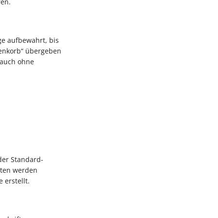
fen.
e aufbewahrt, bis
renkorb“ übergeben
e auch ohne
der Standard-
sten werden
erstellt.