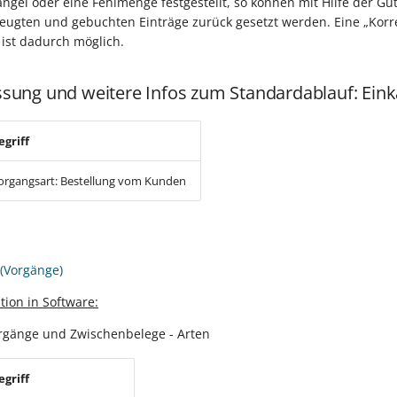
ngel oder eine Fehlmenge festgestellt, so können mit Hilfe der Gu
zeugten und gebuchten Einträge zurück gesetzt werden. Eine „Korr
ist dadurch möglich.
ung und weitere Infos zum Standardablauf: Eink
egriff
organgsart: Bestellung vom Kunden
(Vorgänge)
tion in Software:
rgänge und Zwischenbelege - Arten
egriff