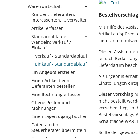
Mandanteneinrichtung
hinzufügen
installieren
Server hinzufügen
Warenwirtschaft
Benutzer einrichten
Testfirma / Testmandant
Servername manuell
Bestellvorschla
Kunden, Lieferanten,
Installation
eintragen
Interessenten, ... verwalten
Netzwerkarbeitsplätze
Mit Hilfe des Assis
Netzwerkbindung der
Artikel erfassen
Client am BP-Server
Adapter
Artikel aufspüren
einrichten
Standardabläufe
Lieferanten notwe
Glossar
Wandeln: Verkauf /
Auto-Setup
Einkauf
Diesen Assistente
Verkauf - Standardablauf
je nach Bedarf an
Einkauf - Standardablauf
Lieferdatum beach
Ein Angebot erstellen
Als Ergebnis erhalt
Einen Artikel beim
Einstellungen ent
Lieferanten bestellen
Dieser Vorschlag h
Eine Rechnung erfassen
nicht bestellt wer
Offene Posten und
vorsehen, liegt in
Mahnungen
Bestellvorschlags-
Einen Lagerzugang buchen
Schaltfläche WAR
Daten an den
Steuerberater übermitteln
Sollte der gewünsc