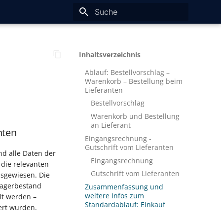
Suche wird initialisiert
Inhaltsverzeichnis
Ablauf: Bestellvorschlag –
Warenkorb – Bestellung beim
Lieferanten
Bestellvorschlag
Warenkorb und Bestellung
an Lieferant
nten
Eingangsrechnung -
Gutschrift vom Lieferanten
nd alle Daten der
Eingangsrechnung
 die relevanten
Gutschrift vom Lieferanten
usgewiesen. Die
Lagerbestand
Zusammenfassung und
weitere Infos zum
lt werden –
Standardablauf: Einkauf
fert wurden.