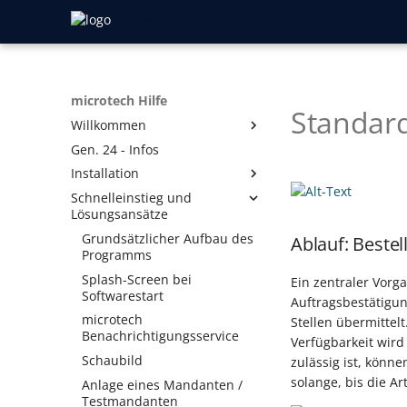
microtech Hilfe
microtech Hilfe
Standard
Willkommen
Gen. 24 - Infos
Vorwort
Installation
Ausprägungen und Symbole
Schnelleinstieg und
Produkt-Generationen
Lizenzmodell
Lösungsansätze
Aufbau der Online-Hilfe
Neuinstallation
Gen. 24: Reorganisation
Grundsätzlicher Aufbau des
aller Datenbank-Tabellen
Ablauf: Beste
Hilfe-Register
Programmaktualisierung
Installationsmöglichkeiten
Programms
Legacy-Funktionen
Installation des Upgrades
Das Starten der Installation
Schneller Wartungsmodus
Splash-Screen bei
Ein zentraler Vorg
Fertigungskennzeichen
Aktivierung
Installationsassistent
Softwarestart
Auftragsbestätigun
Umzug der microtech
Echtheitszertifikat
Einrichtungsassistent/Serveranbindung
microtech
Stellen übermittel
Software auf einen neuen PC
Benachrichtigungsservice
Verfügbarkeit wird
Verbindungsaufbau
Funktionen des neuen
Datenserver suchen
Version ist Testversion zu
Datenserver
Revisionsjahrs freischalten
Schaubild
zulässig ist, könn
Serverkonfiguration
Prüfzwecken
solange, bis die Ar
Aktivierung
Lizenzverlängerung nach
Erkennung des DNS
Anlage eines Mandanten /
Server manuell
30 Tage-Testversion
Vertragsablauf
Servernamens
Testmandanten