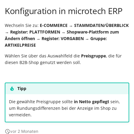
Buchungssatzerstellung in
Artikelvarianten: Artikel
Konfiguration in microtech ERP
der Kasse
in unterschiedlichen
Beitragsnachweise erneu
Mini-one-stop-shop
Ausführungen
übertragen
Skontovorgaben
Kundenreferenz im
Wechseln Sie zu:
E-COMMERCE → STAMMDATEN/ÜBERBLICK
Streckengeschäft
→ Register: PLATTFORMEN → Shopware-Plattform zum
GKV-Monatsmeldung
Zahlungsverkehr
Ändern öffnen → Register: VORGABEN → Gruppe:
Funktionen im
ARTIKELPREISE
Kassenbondruck
Frachtgruppen-
Sofortmeldungen
IST-Versteuerung in
Unterstützung allgemein
Österreich
Wählen Sie über das Auswahlfeld die
Preisgruppe
, die für
Regeln
Betriebsaufgabe
diesen B2B-Shop genutzt werden soll.
Freie Datenbank-
(Insolvenzverfahren)
Eigene Abläufe definiere
Tabellen
Kassenstand prüfen
(Vorgang)
Firmenwagen-Rechner
Erfassungsvorlagen
Tipp
Verschiedene
Auswertungen -
Österreich:
Gestaltung von
Die gewählte Preisgruppe sollte
in Netto gepflegt
sein,
Verschiedene Werte
Registrierkassenpflicht
Eingabemasken
um Rundungsdifferenzen bei der Anzeige im Shop zu
und
vermeiden.
Registrierkassensicherheitsverordnung
Differenzbesteuerung n
Kellnerschloss
(RKSV)
§ 25a Umsatzsteuergese
vor 2 Monaten
(D)