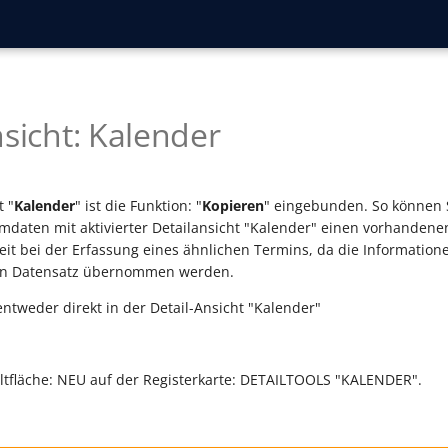
nsicht: Kalender
t "
Kalender
" ist die Funktion: "
Kopieren
" eingebunden. So können S
daten mit aktivierter Detailansicht "Kalender" einen vorhandene
eit bei der Erfassung eines ähnlichen Termins, da die Information
uen Datensatz übernommen werden.
entweder direkt in der Detail-Ansicht "Kalender"
ltfläche: NEU auf der Registerkarte: DETAILTOOLS "KALENDER".