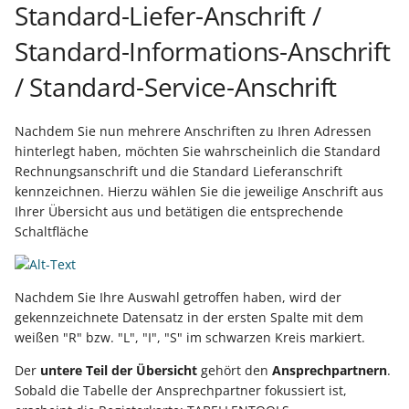
Standard-Liefer-Anschrift /
Prüfroutine für "Regeln f
Export nach Ablauf der
Standard-Informations-Anschrift
Positionen"
Mietversion
/ Standard-Service-Anschrift
Regeln für
Zahlungsverkehreingang
Nachdem Sie nun mehrere Anschriften zu Ihren Adressen
hinterlegt haben, möchten Sie wahrscheinlich die Standard
Beispiele für Regeln
Rechnungsanschrift und die Standard Lieferanschrift
kennzeichnen. Hierzu wählen Sie die jeweilige Anschrift aus
Regeln für Plattformen (E
Ihrer Übersicht aus und betätigen die entsprechende
Commerce-Bereich)
Schaltfläche
Regeln für Logistik-
Nachdem Sie Ihre Auswahl getroffen haben, wird der
Arbeitsplatz (Logistik &
gekennzeichnete Datensatz in der ersten Spalte mit dem
Versand)
weißen "R" bzw. "L", "I", "S" im schwarzen Kreis markiert.
Der
untere Teil der Übersicht
gehört den
Ansprechpartnern
.
Sobald die Tabelle der Ansprechpartner fokussiert ist,