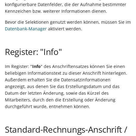
Unterstützung für iCal- und
konfigurierbare Datenfelder, die der Aufnahme bestimmter
Regel-Anweisungsart:
LCD-Kundendisplay für
vCalendar-Dateien
Kennzeichen bzw. weiterer Informationen dienen.
Feldzuweisungen
Kassensysteme
Grundpreis-Einheiten üb
Export und Import
Bevor die Selektionen genutzt werden können, müssen Sie im
Individuelle Schaubilder
Regel-Anweisungsart:
anpassen
Datenbank-Manager
aktiviert werden.
Nullbeleg ausdrucken
Diagnose-Eintrag im
Navigationslinks
Ereignis-Protokoll erzeu
Auftragsnummern in
Register: "Info"
Kasse
Hyperlink-Unterstützung
Mandantenregel:
in Übersichten und in
Sofortnachricht bei
Gestalten von
Im Register: "
Info
" des Anschriftensatzes können Sie einen
Detail-Ansichten
Tageswechsel
beliebigen Informationstext zu dieser Anschrift hinterlegen.
Kassenbelegen
Außerdem erhalten Sie die Datensatzinformationen
Übersichten: Drag & Drop -
angezeigt, aus denen Sie das Erstellungsdatum und das
Warengruppensummen 
Kassenprüfung TSE
Unterstützung für vCards
Datum der letzten Änderung, sowie das Kürzel des
der Positionserfassung 
Mitarbeiters, durch den die Erstellung oder Änderung
beim Wandeln
Verschiedene
Bereinigungsassistent -
durchgeführt wurde, entnehmen können.
Auswertungen -
Archiv-Mandant
Datenprüfung über Rege
verschiedene Werte
definierbar - Bereichs-
Datenerfassung vor dem
Standard-Rechnungs-Anschrift /
Aktionen
Programmstart