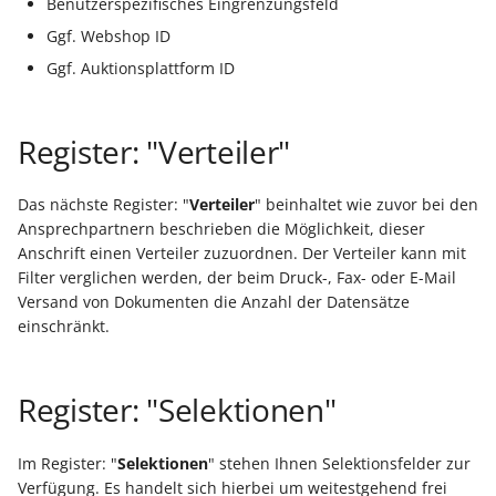
Benutzerspezifisches Eingrenzungsfeld
ausführen
Buchungssatzerstellung in
Artikelvarianten: Artikel
GPSR -
Regeln
Ggf. Webshop ID
der Kasse
in unterschiedlichen
Beitragsnachweise erneu
Mini-one-stop-shop
Globale Einstellungen
Regel-Anweisungsart: Fü
Ausführungen
übertragen
Ggf. Auktionsplattform ID
das Einfügen von
Skontovorgaben
eBay-
Kundenreferenz im
Regeln (Sonstige/
Artikelanlagen
Streckengeschäft
GKV-Monatsmeldung
Fahrzeugverwendungslis
Zahlungsverkehr
Mandantenregeln)
Register: "Verteiler"
Funktionen im
Regel-Anweisungsart:
Kassenbondruck
Frachtgruppen-
Sofortmeldungen
eBay-Produktkatalog
IST-Versteuerung in
Zertifikatsverwaltung
Position kopieren
Unterstützung allgemein
nutzen
Österreich
Das nächste Register: "
Verteiler
" beinhaltet wie zuvor bei den
Regeln
Betriebsaufgabe
Ansprechpartnern beschrieben die Möglichkeit, dieser
Bezeichner für
Regel-Anweisungsart: HT
Freie Datenbank-
(Insolvenzverfahren)
Anschrift einen Verteiler zuzuordnen. Der Verteiler kann mit
Eigene Abläufe definieren
Berechtigungsgruppen
Befehl senden
Filter verglichen werden, der beim Druck-, Fax- oder E-Mail
Tabellen
Kassenstand prüfen
Versand von Dokumenten die Anzahl der Datensätze
(Vorgang)
Firmenwagen-Rechner
Erfassungsvorlagen
Parameter für das Ereign
einschränkt.
Regel-Anweisungsart:
Verschiedene
Protokoll
Interne E-Mail senden
Auswertungen -
Österreich:
Gestaltung von
Verschiedene Werte
Registrierkassenpflicht
Eingabemasken
Rohstoffkurse
Register: "Selektionen"
Regel-Anweisungsart
und
Datensatz immer neu
Registrierkassensicherheitsverordnung
Differenzbesteuerung n
Kellnerschloss
Im Register: "
Selektionen
" stehen Ihnen Selektionsfelder zur
erstellen / ändern / lösc
(RKSV)
§ 25a Umsatzsteuergese
Verfügung. Es handelt sich hierbei um weitestgehend frei
(D)