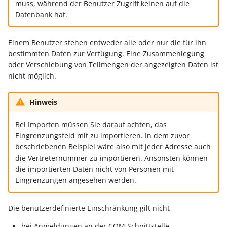
Unterstützung für iCal- und
muss, während der Benutzer Zugriff keinen auf die
Regel-Anweisungsart:
LCD-Kundendisplay für
vCalendar-Dateien
Datenbank hat.
Feldzuweisungen
Kassensysteme
Grundpreis-Einheiten üb
Export und Import
Individuelle Schaubilder
Einem Benutzer stehen entweder alle oder nur die für ihn
Regel-Anweisungsart:
anpassen
Nullbeleg ausdrucken
bestimmten Daten zur Verfügung. Eine Zusammenlegung
Diagnose-Eintrag im
Navigationslinks
oder Verschiebung von Teilmengen der angezeigten Daten ist
Ereignis-Protokoll erzeu
Auftragsnummern in
nicht möglich.
Kasse
Hyperlink-Unterstützung
Mandantenregel:
in Übersichten und in
Hinweis
Sofortnachricht bei
Gestalten von
Detail-Ansichten
Tageswechsel
Kassenbelegen
Bei Importen müssen Sie darauf achten, das
Eingrenzungsfeld mit zu importieren. In dem zuvor
Übersichten: Drag & Drop -
Warengruppensummen 
beschriebenen Beispiel wäre also mit jeder Adresse auch
Kassenprüfung TSE
Unterstützung für vCards
die Vertreternummer zu importieren. Ansonsten können
der Positionserfassung 
die importierten Daten nicht von Personen mit
beim Wandeln
Verschiedene
Bereinigungsassistent -
Eingrenzungen angesehen werden.
Auswertungen -
Archiv-Mandant
Datenprüfung über Rege
verschiedene Werte
definierbar - Bereichs-
Die benutzerdefinierte Einschränkung gilt nicht
Datenerfassung vor dem
Aktionen
Programmstart
bei Anmeldungen an der COM Schnittstelle