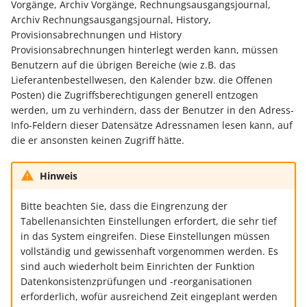
Vorgänge, Archiv Vorgänge, Rechnungsausgangsjournal,
ausführen
Buchungssatzerstellung in
Artikelvarianten: Artikel
GPSR -
Regeln
Archiv Rechnungsausgangsjournal, History,
der Kasse
in unterschiedlichen
Beitragsnachweise erneu
Mini-one-stop-shop
Vorgangsumsatz
Globale Einstellungen
Provisionsabrechnungen und History
Regel-Anweisungsart: Fü
Ausführungen
übertragen
nachbuchen
Provisionsabrechnungen hinterlegt werden kann, müssen
das Einfügen von
Skontovorgaben
eBay-
Kundenreferenz im
Regeln (Sonstige/
Benutzern auf die übrigen Bereiche (wie z.B. das
Artikelanlagen
Streckengeschäft
GKV-Monatsmeldung
Fahrzeugverwendungslis
Zahlungsverkehr
Einzugstellen
Mandantenregeln)
Lieferantenbestellwesen, den Kalender bzw. die Offenen
Funktionen im
Posten) die Zugriffsberechtigungen generell entzogen
Regel-Anweisungsart:
Kassenbondruck
Frachtgruppen-
Sofortmeldungen
eBay-Produktkatalog
IST-Versteuerung in
Freie Datenbanktabellen
Zertifikatsverwaltung
werden, um zu verhindern, dass der Benutzer in den Adress-
Position kopieren
Unterstützung allgemein
nutzen
Österreich
Info-Feldern dieser Datensätze Adressnamen lesen kann, auf
Regeln
die er ansonsten keinen Zugriff hätte.
Betriebsaufgabe
Plattformen
Bezeichner für
Regel-Anweisungsart: HT
Freie Datenbank-
(Insolvenzverfahren)
Eigene Abläufe definieren
Berechtigungsgruppen
Befehl senden
Tabellen
Kassenstand prüfen
Hinweis
(Vorgang)
Firmenwagen-Rechner
Erfassungsvorlagen
Parameter für das Ereign
Regel-Anweisungsart:
Bitte beachten Sie, dass die Eingrenzung der
Verschiedene
Protokoll
Tabellenansichten Einstellungen erfordert, die sehr tief
Interne E-Mail senden
Auswertungen -
Österreich:
Gestaltung von
in das System eingreifen. Diese Einstellungen müssen
Verschiedene Werte
Registrierkassenpflicht
Eingabemasken
Rohstoffkurse
vollständig und gewissenhaft vorgenommen werden. Es
Regel-Anweisungsart
und
sind auch wiederholt beim Einrichten der Funktion
Datensatz immer neu
Registrierkassensicherheitsverordnung
Differenzbesteuerung n
Kellnerschloss
Datenkonsistenzprüfungen und -reorganisationen
erstellen / ändern / lösc
(RKSV)
§ 25a Umsatzsteuergese
erforderlich, wofür ausreichend Zeit eingeplant werden
(D)