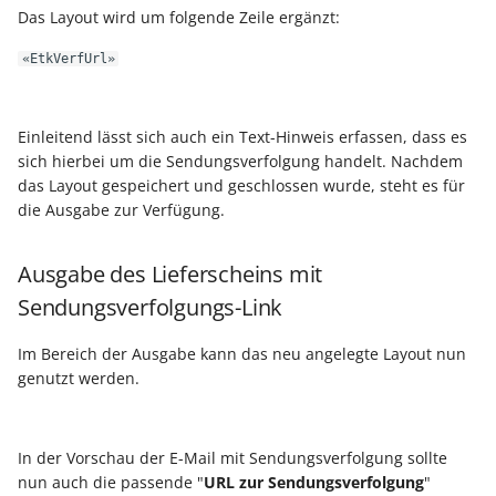
verschoben/kopiert?"
Buchungssatzerstellung in
Artikelvarianten: Artikel
GPSR -
Das Layout wird um folgende Zeile ergänzt:
der Kasse
in unterschiedlichen
Beitragsnachweise erneu
Mini-one-stop-shop
Filterung der Pack-Ansich
«EtkVerfUrl»
Ausführungen
übertragen
auf Stückliste bis Stücklis
Skontovorgaben
eBay-
Kundenreferenz im
im Paket abgeschlossen i
Streckengeschäft
GKV-Monatsmeldung
Fahrzeugverwendungslis
Zahlungsverkehr
Einleitend lässt sich auch ein Text-Hinweis erfassen, dass es
Funktionen im
sich hierbei um die Sendungsverfolgung handelt. Nachdem
Kassenbondruck
Frachtgruppen-
Sofortmeldungen
eBay-Produktkatalog
IST-Versteuerung in
das Layout gespeichert und geschlossen wurde, steht es für
Unterstützung allgemein
nutzen
Österreich
die Ausgabe zur Verfügung.
Regeln
Betriebsaufgabe
Freie Datenbank-
(Insolvenzverfahren)
Eigene Abläufe definiere
Ausgabe des Lieferscheins mit
Tabellen
Kassenstand prüfen
Sendungsverfolgungs-Link
(Vorgang)
Firmenwagen-Rechner
Erfassungsvorlagen
Verschiedene
Im Bereich der Ausgabe kann das neu angelegte Layout nun
Auswertungen -
Österreich:
Gestaltung von
genutzt werden.
Verschiedene Werte
Registrierkassenpflicht
Eingabemasken
und
Registrierkassensicherheitsverordnung
Differenzbesteuerung n
Kellnerschloss
In der Vorschau der E-Mail mit Sendungsverfolgung sollte
(RKSV)
§ 25a Umsatzsteuergese
nun auch die passende "
URL zur Sendungsverfolgung
"
(D)