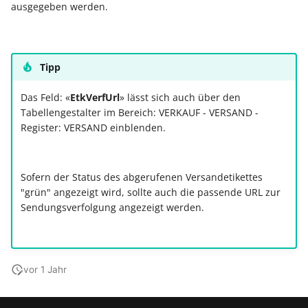
Unterstützung für iCal- 
ausgegeben werden.
LCD-Kundendisplay für
vCalendar-Dateien
Kassensysteme
Grundpreis-Einheiten üb
Export und Import
Individuelle Schaubilder
anpassen
Nullbeleg ausdrucken
Tipp
Navigationslinks
Das Feld: «
EtkVerfUrl
» lässt sich auch über den
Auftragsnummern in
Tabellengestalter im Bereich: VERKAUF - VERSAND -
Kasse
Hyperlink-Unterstützung
Register: VERSAND einblenden.
in Übersichten und in
Gestalten von
Detail-Ansichten
Kassenbelegen
Sofern der Status des abgerufenen Versandetikettes
Übersichten: Drag & Dro
"grün" angezeigt wird, sollte auch die passende URL zur
Kassenprüfung TSE
Unterstützung für vCard
Sendungsverfolgung angezeigt werden.
Verschiedene
Bereinigungsassistent -
Auswertungen -
Archiv-Mandant
verschiedene Werte
vor 1 Jahr
Datenerfassung vor dem
Programmstart