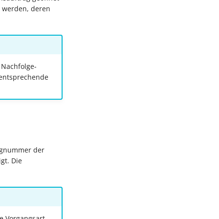
n werden, deren
 Nachfolge-
r entsprechende
elegnummer der
gt. Die
e Vorgangsart