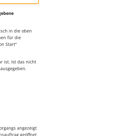
egebene
isch in die oben
hen für die
on Start"
ist. Ist das nicht
g ausgegeben.
organgs angezeigt
nsauftrag geöffnet