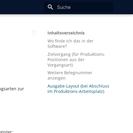
Suche wird initialisiert
Inhaltsverzeichnis
Wo finde ich das in der
Software?
Zielvorgang (für Produktions-
Positionen aus der
Vorgangsart)
Weitere Belegnummer
anzeigen
Ausgabe-Layout (bei Abschluss
ngsarten zur
im Produktions-Arbeitsplatz)
ister: