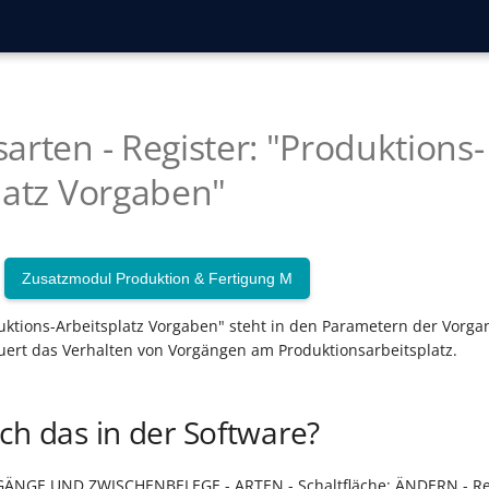
arten - Register: "Produktions-
latz Vorgaben"
Zusatzmodul Produktion & Fertigung M
uktions-Arbeitsplatz Vorgaben" steht in den Parametern der Vorga
ert das Verhalten von Vorgängen am Produktionsarbeitsplatz.
ch das in der Software?
ÄNGE UND ZWISCHENBELEGE - ARTEN - Schaltfläche: ÄNDERN - Reg