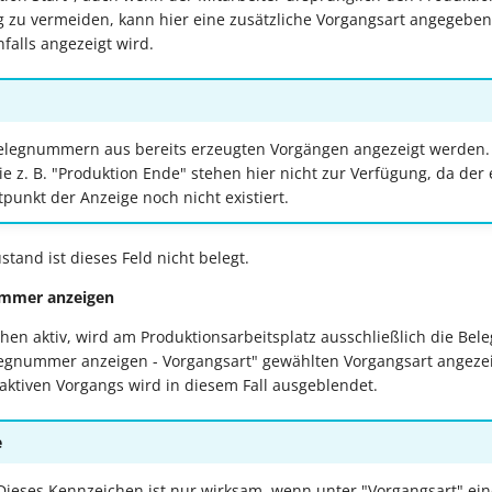
g zu vermeiden, kann hier eine zusätzliche Vorgangsart angegebe
alls angezeigt wird.
elegnummern aus bereits erzeugten Vorgängen angezeigt werden.
e z. B. "Produktion Ende" stehen hier nicht zur Verfügung, da de
punkt der Anzeige noch nicht existiert.
tand ist dieses Feld nicht belegt.
ummer anzeigen
chen aktiv, wird am Produktionsarbeitsplatz ausschließlich die B
legnummer anzeigen - Vorgangsart" gewählten Vorgangsart angezei
ktiven Vorgangs wird in diesem Fall ausgeblendet.
e
ieses Kennzeichen ist nur wirksam, wenn unter "Vorgangsart" ein