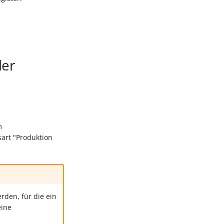
der
m
sart "Produktion
den, für die ein
eine