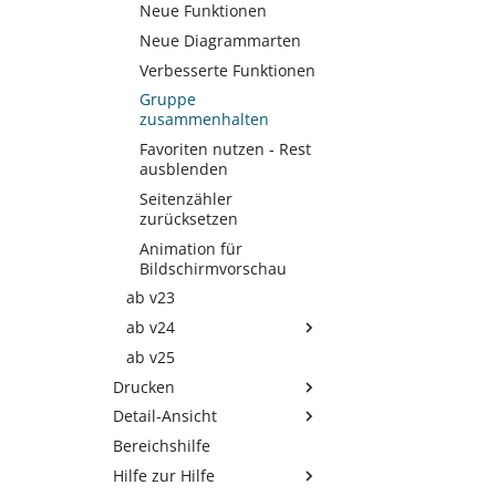
Selektionsfeldern im DB-
abrufen
Neue Funktionen
Manager
Eine Zahlung über das
Neue Diagrammarten
Online-Banking tätigen
Verbesserte Funktionen
Gruppe
zusammenhalten
Favoriten nutzen - Rest
ausblenden
Seitenzähler
zurücksetzen
Animation für
Bildschirmvorschau
ab v23
ab v24
ab v25
PDF/A-Formate
Drucken
Länderflaggen
Detail-Ansicht
Bereichsauswahl und
Suchen und Ersetzen
Eigenschaften
Bereichshilfe
Anordnung festlegen
Frankierung über
Archiv-Layouts
Internetmarke
Zusatzvariablen
Hilfe zur Hilfe
Umsatz
Druckvorschau in der
HTML-Inhalt
Umsatzauswertungen