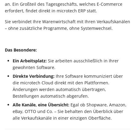
Unterstützung für iCal- 
an. Ein Großteil des Tagesgeschäfts, welches E-Commerce
LCD-Kundendisplay für
vCalendar-Dateien
erfordert, findet direkt in microtech ERP statt.
Kassensysteme
Grundpreis-Einheiten üb
Export und Import
Sie verbindet Ihre Warenwirtschaft mit Ihren Verkaufskanälen
Individuelle Schaubilder
– ohne zusätzliche Programme, ohne Systemwechsel.
anpassen
Nullbeleg ausdrucken
Navigationslinks
Auftragsnummern in
Das Besondere:
Kasse
Hyperlink-Unterstützung
in Übersichten und in
Ein Arbeitsplatz:
Sie arbeiten ausschließlich in Ihrer
Gestalten von
Detail-Ansichten
gewohnten Software.
Kassenbelegen
Direkte Verbindung:
Ihre Software kommuniziert über
Übersichten: Drag & Dro
die microtech Cloud direkt mit den Plattformen.
Kassenprüfung TSE
Unterstützung für vCard
Änderungen werden automatisch übertragen,
Bestellungen automatisch abgerufen.
Verschiedene
Bereinigungsassistent -
Alle Kanäle, eine Übersicht:
Egal ob Shopware, Amazon,
Auswertungen -
Archiv-Mandant
eBay, OTTO und Co. – Sie behalten den Überblick über
verschiedene Werte
alle Verkaufskanäle in einer einzigen Oberfläche.
Datenerfassung vor dem
Programmstart