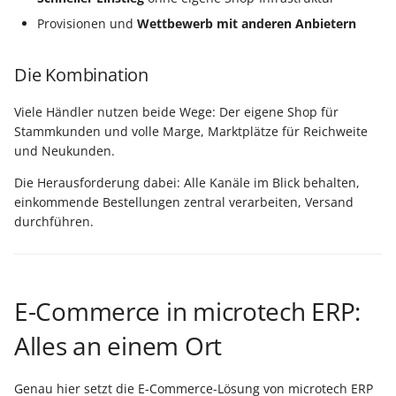
Buchungssatzerstellung in
Artikelvarianten: Artikel
GPSR -
Provisionen und
Wettbewerb mit anderen Anbietern
der Kasse
in unterschiedlichen
Produktsicherheitsverordnung
Beitragsnachweise erneu
Mini-one-stop-shop
Ausführungen
übertragen
Die Kombination
Skontovorgaben
eBay-
Kundenreferenz im
Streckengeschäft
Fahrzeugverwendungsliste
GKV-Monatsmeldung
Zahlungsverkehr
Viele Händler nutzen beide Wege: Der eigene Shop für
Funktionen im
Stammkunden und volle Marge, Marktplätze für Reichweite
Kassenbondruck
Frachtgruppen-
eBay-Produktkatalog
Sofortmeldungen
IST-Versteuerung in
und Neukunden.
Unterstützung allgemein
nutzen
Österreich
Regeln
Betriebsaufgabe
Die Herausforderung dabei: Alle Kanäle im Blick behalten,
Freie Datenbank-
(Insolvenzverfahren)
einkommende Bestellungen zentral verarbeiten, Versand
Eigene Abläufe definiere
durchführen.
Tabellen
Kassenstand prüfen
(Vorgang)
Firmenwagen-Rechner
Erfassungsvorlagen
Verschiedene
Auswertungen -
Österreich:
Gestaltung von
E-Commerce in microtech ERP:
Verschiedene Werte
Registrierkassenpflicht
Eingabemasken
und
Alles an einem Ort
Registrierkassensicherheitsverordnung
Differenzbesteuerung n
Kellnerschloss
(RKSV)
§ 25a Umsatzsteuergese
Genau hier setzt die E-Commerce-Lösung von microtech ERP
(D)