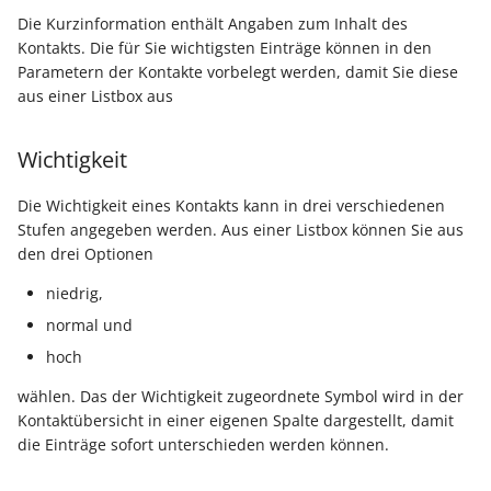
ausführen
Buchungssatzerstellung in
Artikelvarianten: Artikel
GPSR -
Regeln
Die Kurzinformation enthält Angaben zum Inhalt des
der Kasse
in unterschiedlichen
Beitragsnachweise erneu
Mini-one-stop-shop
Globale Einstellungen
Kontakts. Die für Sie wichtigsten Einträge können in den
Regel-Anweisungsart: Fü
Ausführungen
übertragen
Parametern der Kontakte vorbelegt werden, damit Sie diese
das Einfügen von
Skontovorgaben
eBay-
Kundenreferenz im
Regeln (Sonstige/
aus einer Listbox aus
Artikelanlagen
Streckengeschäft
GKV-Monatsmeldung
Fahrzeugverwendungslis
Zahlungsverkehr
Mandantenregeln)
Funktionen im
Wichtigkeit
Regel-Anweisungsart:
Kassenbondruck
Frachtgruppen-
Sofortmeldungen
eBay-Produktkatalog
IST-Versteuerung in
Zertifikatsverwaltung
Position kopieren
Unterstützung allgemein
nutzen
Österreich
Die Wichtigkeit eines Kontakts kann in drei verschiedenen
Regeln
Betriebsaufgabe
Bezeichner für
Stufen angegeben werden. Aus einer Listbox können Sie aus
Regel-Anweisungsart: HT
Freie Datenbank-
(Insolvenzverfahren)
Eigene Abläufe definieren
den drei Optionen
Berechtigungsgruppen
Befehl senden
Tabellen
Kassenstand prüfen
niedrig,
(Vorgang)
Firmenwagen-Rechner
Erfassungsvorlagen
Parameter für das Ereign
normal und
Regel-Anweisungsart:
Verschiedene
Protokoll
Interne E-Mail senden
Auswertungen -
hoch
Österreich:
Gestaltung von
Verschiedene Werte
Registrierkassenpflicht
Eingabemasken
Rohstoffkurse
wählen. Das der Wichtigkeit zugeordnete Symbol wird in der
Regel-Anweisungsart
und
Kontaktübersicht in einer eigenen Spalte dargestellt, damit
Datensatz immer neu
Registrierkassensicherheitsverordnung
Differenzbesteuerung n
Kellnerschloss
die Einträge sofort unterschieden werden können.
erstellen / ändern / lösc
(RKSV)
§ 25a Umsatzsteuergese
(D)