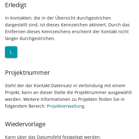
Unterstützung für iCal- und
Erledigt
Regel-Anweisungsart:
LCD-Kundendisplay für
vCalendar-Dateien
Feldzuweisungen
Kassensysteme
Grundpreis-Einheiten üb
In Kontakten, die in der Übersicht durchgestrichen
Export und Import
Individuelle Schaubilder
dargestellt sind, ist dieses Kennzeichen aktiviert. Durch das
Regel-Anweisungsart:
anpassen
Nullbeleg ausdrucken
Entfernen dieses Kennzeichens erscheint der Kontakt nicht
Diagnose-Eintrag im
länger durchgestrichen.
Navigationslinks
Ereignis-Protokoll erzeu
Auftragsnummern in
Kasse
L
Hyperlink-Unterstützung
Mandantenregel:
in Übersichten und in
Sofortnachricht bei
Gestalten von
Detail-Ansichten
Projektnummer
Tageswechsel
Kassenbelegen
Übersichten: Drag & Drop -
Steht der der Kontakt-Datensatz in Verbindung mit einem
Warengruppensummen 
Kassenprüfung TSE
Unterstützung für vCards
Projekt, kann an dieser Stelle die Projektnummer ausgewählt
der Positionserfassung 
werden. Weitere Informationen zu Projekten finden Sie in
beim Wandeln
Verschiedene
folgendem Bereich:
Projektverwaltung
.
Bereinigungsassistent -
Auswertungen -
Archiv-Mandant
Datenprüfung über Rege
verschiedene Werte
Wiedervorlage
definierbar - Bereichs-
Datenerfassung vor dem
Aktionen
Programmstart
Kann über das Datumsfeld festgelegt werden.