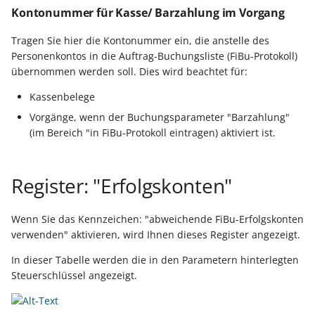
ausführen
Buchungssatzerstellung in
Artikelvarianten: Artikel
GPSR -
Regeln
Kontonummer für Kasse/ Barzahlung im Vorgang
der Kasse
in unterschiedlichen
Beitragsnachweise erneu
Mini-one-stop-shop
Globale Einstellungen
Regel-Anweisungsart: Fü
Ausführungen
Tragen Sie hier die Kontonummer ein, die anstelle des
übertragen
Personenkontos in die Auftrag-Buchungsliste (FiBu-Protokoll)
das Einfügen von
Skontovorgaben
eBay-
Kundenreferenz im
Regeln (Sonstige/
übernommen werden soll. Dies wird beachtet für:
Artikelanlagen
Streckengeschäft
GKV-Monatsmeldung
Fahrzeugverwendungslis
Zahlungsverkehr
Mandantenregeln)
Funktionen im
Kassenbelege
Regel-Anweisungsart:
Kassenbondruck
Frachtgruppen-
Sofortmeldungen
eBay-Produktkatalog
IST-Versteuerung in
Zertifikatsverwaltung
Vorgänge, wenn der Buchungsparameter "Barzahlung"
Position kopieren
Unterstützung allgemein
nutzen
Österreich
(im Bereich "in FiBu-Protokoll eintragen) aktiviert ist.
Regeln
Betriebsaufgabe
Bezeichner für
Regel-Anweisungsart: HT
Freie Datenbank-
(Insolvenzverfahren)
Eigene Abläufe definieren
Berechtigungsgruppen
Befehl senden
Tabellen
Kassenstand prüfen
Register: "Erfolgskonten"
(Vorgang)
Firmenwagen-Rechner
Erfassungsvorlagen
Parameter für das Ereignis-
Regel-Anweisungsart:
Verschiedene
Protokoll
Wenn Sie das Kennzeichen: "abweichende FiBu-Erfolgskonten
Interne E-Mail senden
Auswertungen -
Österreich:
Gestaltung von
verwenden" aktivieren, wird Ihnen dieses Register angezeigt.
Verschiedene Werte
Registrierkassenpflicht
Eingabemasken
Rohstoffkurse
In dieser Tabelle werden die in den Parametern hinterlegten
Regel-Anweisungsart
und
Steuerschlüssel angezeigt.
Datensatz immer neu
Registrierkassensicherheitsverordnung
Differenzbesteuerung n
Kellnerschloss
erstellen / ändern / lösc
(RKSV)
§ 25a Umsatzsteuergese
(D)