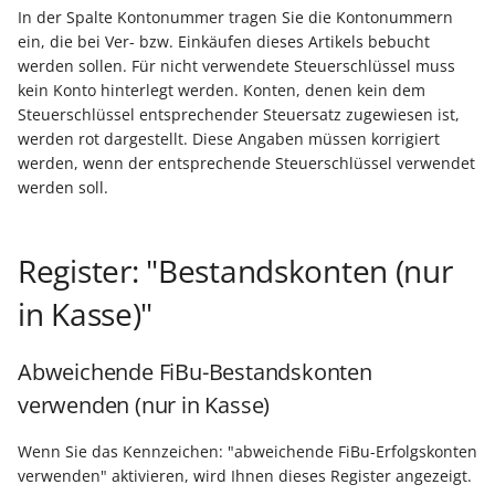
Unterstützung für iCal- und
In der Spalte Kontonummer tragen Sie die Kontonummern
Regel-Anweisungsart:
LCD-Kundendisplay für
vCalendar-Dateien
ein, die bei Ver- bzw. Einkäufen dieses Artikels bebucht
Feldzuweisungen
Kassensysteme
Grundpreis-Einheiten üb
werden sollen. Für nicht verwendete Steuerschlüssel muss
Export und Import
Individuelle Schaubilder
kein Konto hinterlegt werden. Konten, denen kein dem
Regel-Anweisungsart:
anpassen
Nullbeleg ausdrucken
Steuerschlüssel entsprechender Steuersatz zugewiesen ist,
Diagnose-Eintrag im
Navigationslinks
werden rot dargestellt. Diese Angaben müssen korrigiert
Ereignis-Protokoll erzeu
Auftragsnummern in
werden, wenn der entsprechende Steuerschlüssel verwendet
Kasse
werden soll.
Hyperlink-Unterstützung
Mandantenregel:
in Übersichten und in
Sofortnachricht bei
Gestalten von
Detail-Ansichten
Register: "Bestandskonten (nur
Tageswechsel
Kassenbelegen
Übersichten: Drag & Drop -
in Kasse)"
Warengruppensummen 
Kassenprüfung TSE
Unterstützung für vCards
der Positionserfassung 
Abweichende FiBu-Bestandskonten
beim Wandeln
Verschiedene
Bereinigungsassistent -
verwenden (nur in Kasse)
Auswertungen -
Archiv-Mandant
Datenprüfung über Rege
verschiedene Werte
definierbar - Bereichs-
Wenn Sie das Kennzeichen: "abweichende FiBu-Erfolgskonten
Datenerfassung vor dem
verwenden" aktivieren, wird Ihnen dieses Register angezeigt.
Aktionen
Programmstart