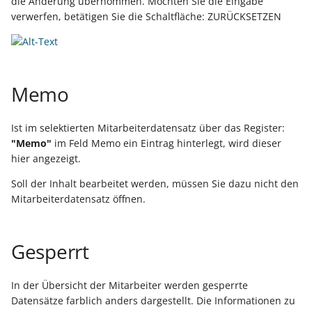
die Änderung übernommen. Möchten Sie die Eingabe
Buchungssatzerstellung in
Artikelvarianten: Artikel
GPSR -
verwerfen, betätigen Sie die Schaltfläche: ZURÜCKSETZEN
der Kasse
in unterschiedlichen
Beitragsnachweise erneut
Mini-one-stop-shop
Ausführungen
übertragen
Skontovorgaben
eBay-
Kundenreferenz im
Streckengeschäft
GKV-Monatsmeldung
Fahrzeugverwendungslis
Zahlungsverkehr
Memo
Funktionen im
Kassenbondruck
Frachtgruppen-
Sofortmeldungen
eBay-Produktkatalog
IST-Versteuerung in
Unterstützung allgemein
nutzen
Österreich
Ist im selektierten Mitarbeiterdatensatz über das Register:
Regeln
Betriebsaufgabe
"Memo"
im Feld Memo ein Eintrag hinterlegt, wird dieser
hier angezeigt.
Freie Datenbank-
(Insolvenzverfahren)
Eigene Abläufe definiere
Tabellen
Kassenstand prüfen
Soll der Inhalt bearbeitet werden, müssen Sie dazu nicht den
(Vorgang)
Firmenwagen-Rechner
Erfassungsvorlagen
Mitarbeiterdatensatz öffnen.
Verschiedene
Auswertungen -
Österreich:
Gestaltung von
Verschiedene Werte
Registrierkassenpflicht
Gesperrt
Eingabemasken
und
Registrierkassensicherheitsverordnung
Differenzbesteuerung n
Kellnerschloss
In der Übersicht der Mitarbeiter werden gesperrte
(RKSV)
§ 25a Umsatzsteuergese
Datensätze farblich anders dargestellt. Die Informationen zu
(D)