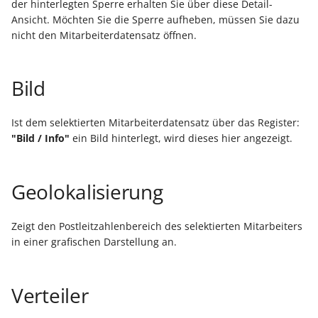
Unterstützung für iCal- 
der hinterlegten Sperre erhalten Sie über diese Detail-
LCD-Kundendisplay für
vCalendar-Dateien
Ansicht. Möchten Sie die Sperre aufheben, müssen Sie dazu
Kassensysteme
Grundpreis-Einheiten üb
nicht den Mitarbeiterdatensatz öffnen.
Export und Import
Individuelle Schaubilder
anpassen
Nullbeleg ausdrucken
Bild
Navigationslinks
Auftragsnummern in
Kasse
Hyperlink-Unterstützung
Ist dem selektierten Mitarbeiterdatensatz über das Register:
"Bild / Info"
ein Bild hinterlegt, wird dieses hier angezeigt.
in Übersichten und in
Gestalten von
Detail-Ansichten
Kassenbelegen
Geolokalisierung
Übersichten: Drag & Dro
Kassenprüfung TSE
Unterstützung für vCard
Zeigt den Postleitzahlenbereich des selektierten Mitarbeiters
Verschiedene
in einer grafischen Darstellung an.
Bereinigungsassistent -
Auswertungen -
Archiv-Mandant
verschiedene Werte
Verteiler
Datenerfassung vor dem
Programmstart