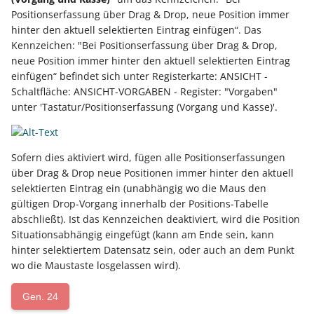
Unterstützung für iCal- 
Regeln für den
Positionserfassung über Drag & Drop, neue Position immer
LCD-Kundendisplay für
vCalendar-Dateien
Servicevertrags-Assisten
hinter den aktuell selektierten Eintrag einfügen“. Das
Grundpreis-Einheiten über
Kassensysteme
Kennzeichen: "Bei Positionserfassung über Drag & Drop,
Export und Import
Individuelle Schaubilder
Serviceverträge und
neue Position immer hinter den aktuell selektierten Eintrag
anpassen
Nullbeleg ausdrucken
SEPA-Lastschriften
einfügen“ befindet sich unter Registerkarte: ANSICHT -
Navigationslinks
Schaltfläche: ANSICHT-VORGABEN - Register: "Vorgaben"
Auftragsnummern in
Servicevertragsdaten in
unter 'Tastatur/Positionserfassung (Vorgang und Kasse)'.
Kasse
Tabellenansicht
Hyperlink-Unterstützung
in Übersichten und in
Gestalten von
Detail-Ansichten
Sofern dies aktiviert wird, fügen alle Positionserfassungen
Kassenbelegen
über Drag & Drop neue Positionen immer hinter den aktuell
selektierten Eintrag ein (unabhängig wo die Maus den
Übersichten: Drag & Dro
gültigen Drop-Vorgang innerhalb der Positions-Tabelle
Kassenprüfung TSE
Unterstützung für vCard
abschließt). Ist das Kennzeichen deaktiviert, wird die Position
Situationsabhängig eingefügt (kann am Ende sein, kann
Verschiedene
Bereinigungsassistent -
hinter selektiertem Datensatz sein, oder auch an dem Punkt
Auswertungen -
Archiv-Mandant
wo die Maustaste losgelassen wird).
verschiedene Werte
Datenerfassung vor dem
Gen. 24
Programmstart