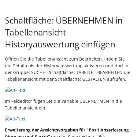
Artikelvarianten: Artikel
Buchungssatzerstellung in
GPSR -
einzelnen Adresse
in unterschiedlichen
der Kasse
Beitragsnachweise erneu
Mini-one-stop-shop
Schaltfläche: ÜBERNEHMEN in
Ausführungen
übertragen
Platzhalter für detailliert
Skontovorgaben
eBay-
Kundenreferenz im
Informationen in der
Tabellenansicht
Streckengeschäft
GKV-Monatsmeldung
Fahrzeugverwendungslis
Zahlungsverkehr
Abrechnung
Funktionen im
Historyauswertung einfügen
Frachtgruppen-
Kassenbondruck
Sofortmeldungen
eBay-Produktkatalog
IST-Versteuerung in
Servicevertragsabrechn
Unterstützung allgemein
nutzen
Österreich
- Projekte
Öffnen Sie die Tabellenansicht zum Bearbeiten, indem Sie
Regeln
Betriebsaufgabe
die Detailtools der Historyauswertung aktivieren und dort in
Freie Datenbank-
(Insolvenzverfahren)
Eigene Abläufe definiere
Serviceverträge über
der Gruppe: SUCHE - Schaltfläche: TABELLE - BEARBEITEN die
Tabellen
Kassenstand prüfen
Vorgang kündigen
Tabellenansicht mit der Schaltfläche: GESTALTEN aufrufen.
(Vorgang)
Firmenwagen-Rechner
Erfassungsvorlagen
Verschiedene
Gekündigte Servicevertr
Auswertungen -
Österreich:
Gestaltung von
Im Feldeditor fügen Sie die Variable ÜBERNEHMEN in die
Verschiedene Werte
Registrierkassenpflicht
Eingabemasken
Auswertungsliste
Tabellenansicht ein.
und
Differenzbesteuerung nach
Registrierkassensicherheitsverordnung
Kellnerschloss
Regeln für Serviceverträ
§ 25a Umsatzsteuergesetz
(RKSV)
Erweiterung der Ansichtsvorgaben für "Positionserfassung
(D)
(Vorgang und Kasse)“
um das Kennzeichen: "Bei