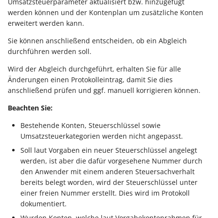
Umsatzsteuerparameter aktualisiert bzw. hinzugefügt
ausführen
Buchungssatzerstellung in
Artikelvarianten: Artikel
GPSR -
Regeln
werden können und der Kontenplan um zusätzliche Konten
der Kasse
in unterschiedlichen
Beitragsnachweise erneu
Mini-one-stop-shop
Globale Einstellungen
erweitert werden kann.
Regel-Anweisungsart: Fü
Ausführungen
übertragen
das Einfügen von
Skontovorgaben
eBay-
Sie können anschließend entscheiden, ob ein Abgleich
Kundenreferenz im
Regeln (Sonstige/
Artikelanlagen
durchführen werden soll.
Streckengeschäft
GKV-Monatsmeldung
Fahrzeugverwendungslis
Zahlungsverkehr
Mandantenregeln)
Funktionen im
Wird der Abgleich durchgeführt, erhalten Sie für alle
Regel-Anweisungsart:
Kassenbondruck
Frachtgruppen-
Sofortmeldungen
eBay-Produktkatalog
IST-Versteuerung in
Zertifikatsverwaltung
Änderungen einen Protokolleintrag, damit Sie dies
Position kopieren
Unterstützung allgemein
nutzen
Österreich
anschließend prüfen und ggf. manuell korrigieren können.
Regeln
Betriebsaufgabe
Bezeichner für
Beachten Sie:
Regel-Anweisungsart: HT
Freie Datenbank-
(Insolvenzverfahren)
Eigene Abläufe definieren
Berechtigungsgruppen
Befehl senden
Tabellen
Kassenstand prüfen
Bestehende Konten, Steuerschlüssel sowie
(Vorgang)
Firmenwagen-Rechner
Erfassungsvorlagen
Umsatzsteuerkategorien werden nicht angepasst.
Parameter für das Ereign
Regel-Anweisungsart:
Verschiedene
Protokoll
Soll laut Vorgaben ein neuer Steuerschlüssel angelegt
Interne E-Mail senden
Auswertungen -
Österreich:
Gestaltung von
werden, ist aber die dafür vorgesehene Nummer durch
Verschiedene Werte
Registrierkassenpflicht
Eingabemasken
den Anwender mit einem anderen Steuersachverhalt
Rohstoffkurse
Regel-Anweisungsart
und
bereits belegt worden, wird der Steuerschlüssel unter
Datensatz immer neu
einer freien Nummer erstellt. Dies wird im Protokoll
Registrierkassensicherheitsverordnung
Differenzbesteuerung n
Kellnerschloss
dokumentiert.
erstellen / ändern / lösc
(RKSV)
§ 25a Umsatzsteuergese
(D)
Wurden Konten, welche laut Vorgabekontenrahmen für