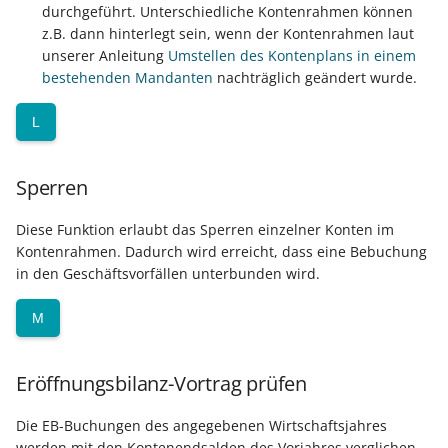
durchgeführt. Unterschiedliche Kontenrahmen können
z.B. dann hinterlegt sein, wenn der Kontenrahmen laut
Prüfroutine für "Regeln f
Export nach Ablauf der
unserer Anleitung
Umstellen des Kontenplans in einem
Positionen"
Mietversion
bestehenden Mandanten
nachträglich geändert wurde.
Regeln für
L
Zahlungsverkehreingang
Beispiele für Regeln
Sperren
Regeln für Plattformen (E
Diese Funktion erlaubt das Sperren einzelner Konten im
Kontenrahmen. Dadurch wird erreicht, dass eine Bebuchung
Commerce-Bereich)
in den Geschäftsvorfällen unterbunden wird.
Regeln für Logistik-
M
Arbeitsplatz (Logistik &
Versand)
Eröffnungsbilanz-Vortrag prüfen
Die EB-Buchungen des angegebenen Wirtschaftsjahres
werden mit den Kontenendsalden des Vorjahres verglichen.