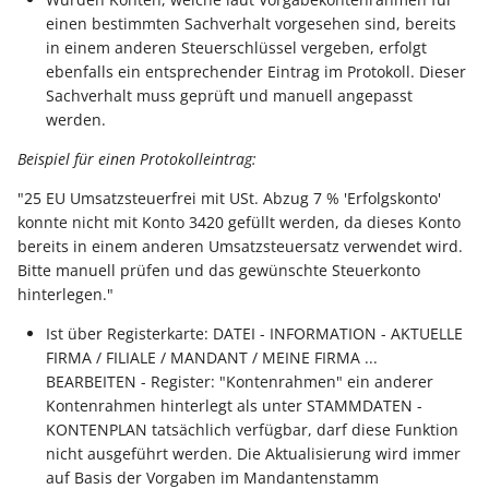
Unterstützung für iCal- und
Regel-Anweisungsart:
einen bestimmten Sachverhalt vorgesehen sind, bereits
LCD-Kundendisplay für
vCalendar-Dateien
in einem anderen Steuerschlüssel vergeben, erfolgt
Feldzuweisungen
Kassensysteme
Grundpreis-Einheiten üb
ebenfalls ein entsprechender Eintrag im Protokoll. Dieser
Export und Import
Individuelle Schaubilder
Sachverhalt muss geprüft und manuell angepasst
Regel-Anweisungsart:
anpassen
Nullbeleg ausdrucken
werden.
Diagnose-Eintrag im
Navigationslinks
Ereignis-Protokoll erzeu
Auftragsnummern in
Beispiel für einen Protokolleintrag:
Kasse
Hyperlink-Unterstützung
"25 EU Umsatzsteuerfrei mit USt. Abzug 7 % 'Erfolgskonto'
Mandantenregel:
in Übersichten und in
konnte nicht mit Konto 3420 gefüllt werden, da dieses Konto
Sofortnachricht bei
Gestalten von
Detail-Ansichten
bereits in einem anderen Umsatzsteuersatz verwendet wird.
Tageswechsel
Kassenbelegen
Bitte manuell prüfen und das gewünschte Steuerkonto
hinterlegen."
Übersichten: Drag & Drop -
Warengruppensummen 
Kassenprüfung TSE
Unterstützung für vCards
Ist über Registerkarte: DATEI - INFORMATION - AKTUELLE
der Positionserfassung 
FIRMA / FILIALE / MANDANT / MEINE FIRMA ...
beim Wandeln
Verschiedene
Bereinigungsassistent -
BEARBEITEN - Register: "Kontenrahmen" ein anderer
Auswertungen -
Archiv-Mandant
Kontenrahmen hinterlegt als unter STAMMDATEN -
Datenprüfung über Rege
verschiedene Werte
KONTENPLAN tatsächlich verfügbar, darf diese Funktion
definierbar - Bereichs-
nicht ausgeführt werden. Die Aktualisierung wird immer
Datenerfassung vor dem
Aktionen
auf Basis der Vorgaben im Mandantenstamm
Programmstart