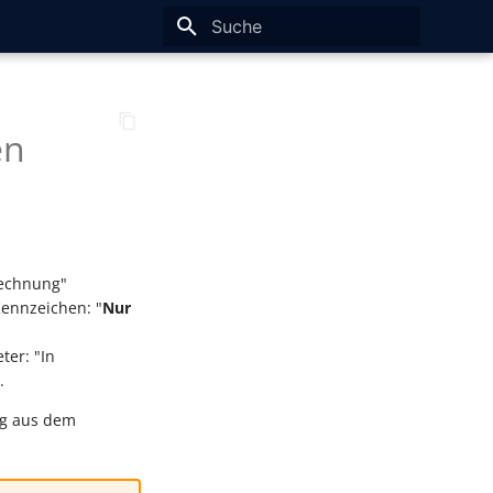
Suche wird initialisiert
en
rechnung"
Kennzeichen: "
Nur
er: "In
.
ng aus dem