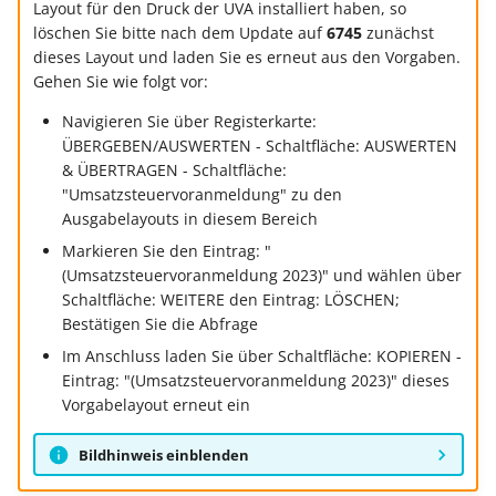
Layout für den Druck der UVA installiert haben, so
Buchungssatzerstellung in
Artikelvarianten: Artikel
GPSR -
löschen Sie bitte nach dem Update auf
6745
zunächst
der Kasse
in unterschiedlichen
Beitragsnachweise erneu
Mini-one-stop-shop
dieses Layout und laden Sie es erneut aus den Vorgaben.
Ausführungen
übertragen
Gehen Sie wie folgt vor:
Skontovorgaben
eBay-
Kundenreferenz im
Streckengeschäft
GKV-Monatsmeldung
Fahrzeugverwendungslis
Zahlungsverkehr
Navigieren Sie über Registerkarte:
Funktionen im
ÜBERGEBEN/AUSWERTEN - Schaltfläche: AUSWERTEN
& ÜBERTRAGEN - Schaltfläche:
Kassenbondruck
Frachtgruppen-
Sofortmeldungen
eBay-Produktkatalog
IST-Versteuerung in
"Umsatzsteuervoranmeldung" zu den
Unterstützung allgemein
nutzen
Österreich
Ausgabelayouts in diesem Bereich
Regeln
Betriebsaufgabe
Markieren Sie den Eintrag: "
Freie Datenbank-
(Insolvenzverfahren)
Eigene Abläufe definiere
(Umsatzsteuervoranmeldung 2023)" und wählen über
Tabellen
Kassenstand prüfen
Schaltfläche: WEITERE den Eintrag: LÖSCHEN;
(Vorgang)
Firmenwagen-Rechner
Erfassungsvorlagen
Bestätigen Sie die Abfrage
Verschiedene
Im Anschluss laden Sie über Schaltfläche: KOPIEREN -
Auswertungen -
Österreich:
Gestaltung von
Eintrag: "(Umsatzsteuervoranmeldung 2023)" dieses
Verschiedene Werte
Registrierkassenpflicht
Eingabemasken
Vorgabelayout erneut ein
und
Registrierkassensicherheitsverordnung
Differenzbesteuerung n
Kellnerschloss
Bildhinweis einblenden
(RKSV)
§ 25a Umsatzsteuergese
(D)