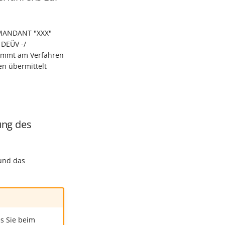
 MANDANT "XXX"
 DEÜV -/
nimmt am Verfahren
en übermittelt
ung des
 und das
es Sie beim