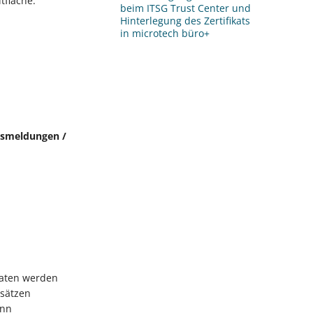
tfläche:
beim ITSG Trust Center und
Hinterlegung des Zertifikats
in microtech büro+
esmeldungen /
d
daten werden
nsätzen
enn