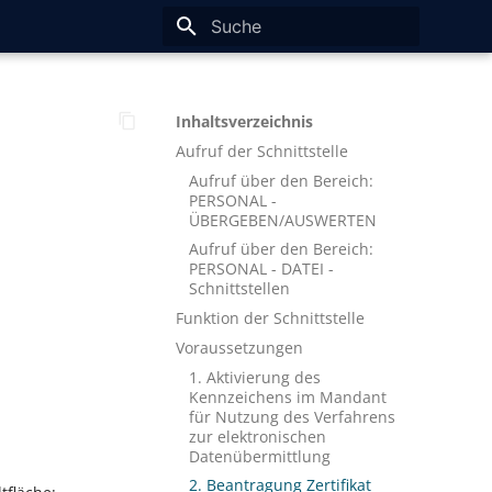
Suche wird initialisiert
Inhaltsverzeichnis
Aufruf der Schnittstelle
Aufruf über den Bereich:
PERSONAL -
ÜBERGEBEN/AUSWERTEN
Aufruf über den Bereich:
PERSONAL - DATEI -
Schnittstellen
Funktion der Schnittstelle
N
Voraussetzungen
1. Aktivierung des
Kennzeichens im Mandant
für Nutzung des Verfahrens
zur elektronischen
Datenübermittlung
2. Beantragung Zertifikat