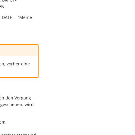
EN.
: DATEI - "Meine
ch, vorher eine
urch den Vorgang
g geschehen, wird
rem