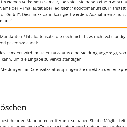
 im Namen vorkommt (Name 2). Beispiel: Sie haben eine "GmbH" a
Name der Firma lautet aber lediglich: "Robotomanufaktur" anstatt
ur GmbH". Dies muss dann korrigiert werden. Ausnahmen sind z.
einde".
 Mandanten-/ Filialdatensatz, die noch nicht bzw. nicht vollständig
nd gekennzeichnet:
s Fensters wird im Datensatzstatus eine Meldung angezeigt, von 
kann, um die Eingabe zu vervollständigen.
r Meldungen im Datensatzstatus springen Sie direkt zu den entsp
löschen
 bestehenden Mandanten entfernen, so haben Sie die Möglichkeit 
ng zu erledigen: Öffnen Sie wie oben beschrieben: Registerkarte: